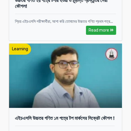
উচ্চতর গণিত ২য় পত্রে টপার হওয়া ও চূড়ান্ত প্রস্তুতির সেরা
কৌশল!
প্রিয় এইচএসসি পরীক্ষার্থীরা, আশা করি তোমাদের উচ্চতর গণিত প্রথম পত্র...
Read more
Learning
এইচএসসি উচ্চতর গণিত ১ম পত্রে টপ মার্কসের সিক্রেট কৌশল !