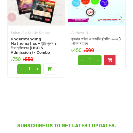
‹
›
Scientific Study Series
Al Mawrid
Understanding
কুরআন মাজিদ ও তাজভিদ (দাখিল ২০২৮)
Mathematics - ইন্টিগ্রেশন +
পরীক্ষা সহায়ক
ডিফারেন্সিয়েশন (HSC &
৳450
৳500
Admission) - Combo
৳750
৳850
-
+
-
+
SUBSCRIBE US TO GET LATEST UPDATES.