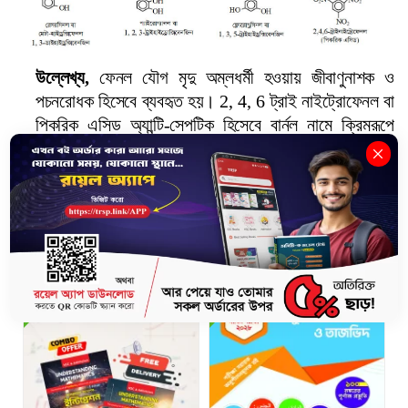
উল্লেখ্য,
ফেনল যৌগ মৃদু অম্লধর্মী হওয়ায় জীবাণুনাশক ও
পচনরোধক হিসেবে ব্যবহৃত হয়।
2, 4, 6
ট্রাই নাইট্রোফেনল বা
পিকরিক এসিড অ্যান্টি-সেপটিক হিসেবে বার্নল নামে ক্রিমরূপে
পোড়া ক্ষতে ব্যবহৃত হয়। এছাড়া
4-
ক্লোরো
-3,5-
ডাইমিথাইল
ফেনল ডেটলে থাকে।
Latest Books
12%
10%
1