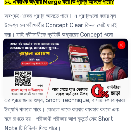
১২. একাধিক অধ্যায় Merge করে কি প্রশ্ন আসতে পারে?
অবশ্যই এরকম প্রশ্ন আসতে পারে। এ প্রশ্নগুলো করার মূল
উদ্দেশ্য হল পরীক্ষার্থীর Concept Clear কি-না সেটি যাচাই
করা। তাই পরীক্ষার্থীকে প্রতিটি অধ্যায়ের Concept গুলো
স্পষ্টভাবে বোঝার চেষ্টা করতে হবে।
১৩.
Eleventh hour (পরীক্ষার আগমুহূর্তে) কীভাবে
Preparation নেওয়া উচিত?
এক্ষেত্রে পরীক্ষার্থী প্রস্তুতি নেবার সময় একটি Short Note
তৈরি করতে পারে যেখানে Math, Physics ও Chemistry
এর প্রয়োজনীয় তথ্য, Short Technique, রাসায়নিক বিক্রিয়া
ইত্যাদি থাকতে পারে। যেগুলো তাকে বারবার ব্যবহার করতে এবং
মনে রাখতে হয়। পরীক্ষার্থী পরীক্ষার আগ মুহূর্তে সেই Short
Note টি রিভিশন দিতে পারে।