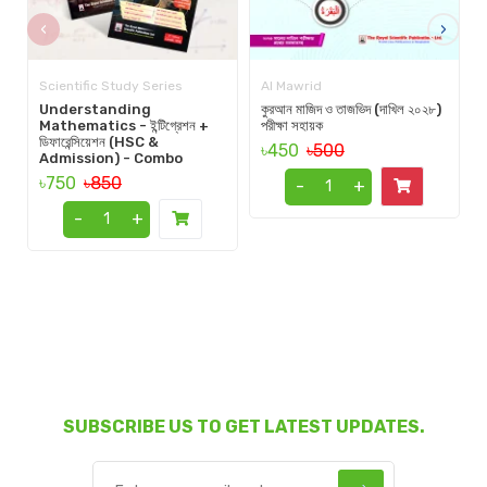
‹
›
Scientific Study Series
Al Mawrid
Understanding
কুরআন মাজিদ ও তাজভিদ (দাখিল ২০২৮)
Mathematics - ইন্টিগ্রেশন +
পরীক্ষা সহায়ক
ডিফারেন্সিয়েশন (HSC &
৳450
৳500
Admission) - Combo
৳750
৳850
-
+
-
+
SUBSCRIBE US TO GET LATEST UPDATES.