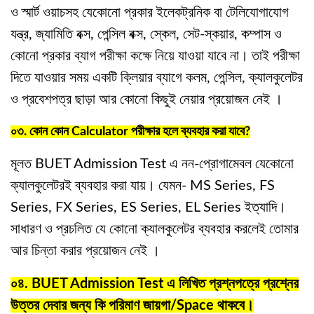
ও স্মার্ট ওয়াচসহ যেকোনো প্রকার ইলেকট্রনিক বা টেলিযোগাযোগ
যন্ত্র, জ্যামিতি বক্স, পেন্সিল বক্স, স্কেল, সেট-স্কয়ার, কম্পাস ও
কোনো প্রকার ব্যাগ পরীক্ষা কক্ষে নিয়ে যাওয়া যাবে না। তাই পরীক্ষা
দিতে যাওয়ার সময় একটি ক্লিয়ার ব্যাগে কলম, পেন্সিল, ক্যালকুলেটর
ও প্রবেশপত্র ছাড়া আর কোনো কিছুই নেয়ার প্রয়োজন নেই ।
০৩. কোন কোন Calculator পরীক্ষার হলে ব্যবহার করা যাবে?
মূলত BUET Admission Test এ নন-প্রোগামেবল যেকোনো
ক্যালকুলেটরই ব্যবহার করা যায়। যেমন- MS Series, FS
Series, FX Series, ES Series, EL Series ইত্যাদি।
সাধারণ ও প্রচলিত যে কোনো ক্যালকুলেটর ব্যবহার করলেই তোমার
আর চিন্তা করার প্রয়োজন নেই ।
০৪. BUET Admission Test এ লিখিত প্রশ্নপত্রে প্রশ্নের
উত্তর দেবার জন্য কি পরিমাণ জায়গা/Space থাকবে।