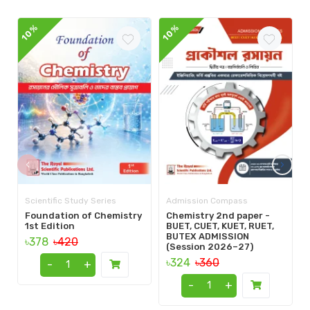
10%
10%
1
‹
›
Scientific Study Series
Admission Compass
Foundation of Chemistry
Chemistry 2nd paper -
1st Edition
BUET, CUET, KUET, RUET,
BUTEX ADMISSION
৳378
৳420
(Session 2026–27)
৳324
৳360
-
+
-
+