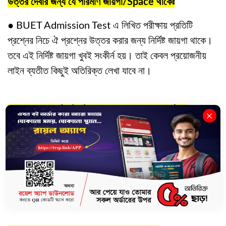
উত্তর দেবার জন্য যে পরিমাণ জায়গা/Space থাকেঃ
●
BUET Admission Test এ লিখিত পরীক্ষায় প্রতিটি
প্রশ্নের নিচে ঐ প্রশ্নের উত্তর করার জন্য নির্দিষ্ট জায়গা থাকে।
তবে এই নির্দিষ্ট জায়গা খুবই সংকীর্ন হয়। তাই কেবল প্রয়োজনীয়
লাইন ব্যতীত কিছুই অতিরিক্ত লেখা যাবে না।
০৭. BUET Admission Test এ MCQ Math বা
Calculation এর জন্য কোনো রাফ পেজ থাকে কি-না?
●
BUET Preli ও BUET Written এ Extra কাগজ খাতার
সাথে যুক্ত থাকে যেখানে রাফ করা যায়। রাফ কাগজ ছাড়া Extra
কাগজ দেওয়া হয় না। রাফ কাগজে রাফ করো বা না করো রাফ
কাগজটি খাতার সাথে জমা দিতে হবে।