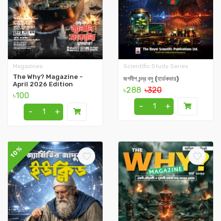
Magazines
Scientific Study Series
The Why? Magazine -
জগদীশ চন্দ্র বসু (হার্ডকভার)
April 2026 Edition
৳288
৳320
৳100
-
+
-
+
10%