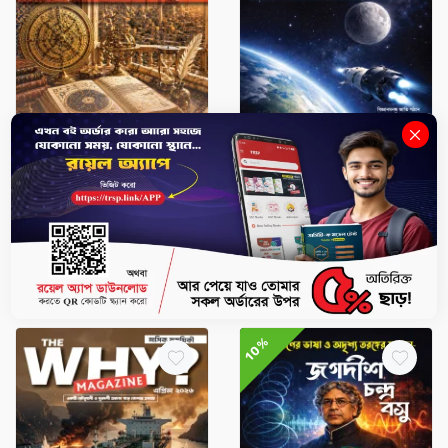
Scientific Study Series
Magazines
Divention (বিজ্ঞান সাময়িকী)
মধ্যযুগের আলোকবর্তিকা (হার্ডকভার)
February 2026 Edition
৳748
৳850
৳80
-
+
-
+
10%