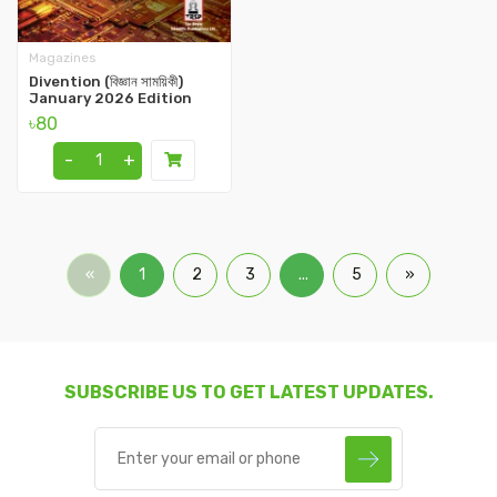
Magazines
Divention (বিজ্ঞান সাময়িকী)
January 2026 Edition
৳80
-
+
«
1
2
3
...
5
»
SUBSCRIBE US TO GET LATEST UPDATES.