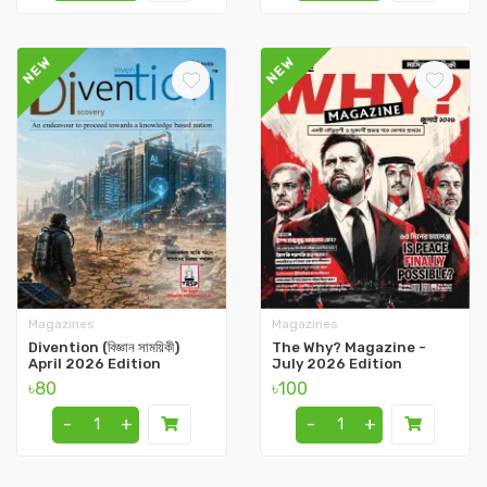
NEW
NEW
Magazines
Magazines
Divention (বিজ্ঞান সাময়িকী)
The Why? Magazine -
April 2026 Edition
July 2026 Edition
৳80
৳100
-
+
-
+