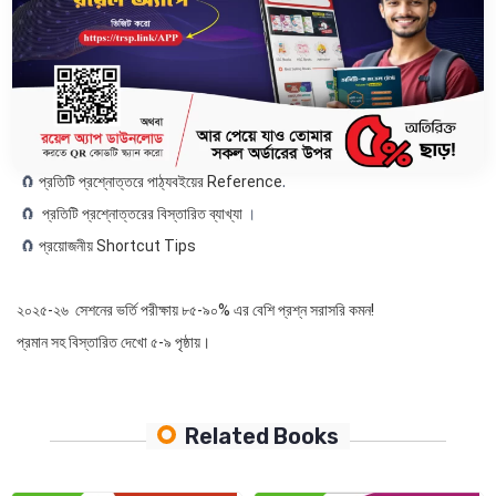
🧲
বুয়েট, চুয়েট, কুয়েট, রুয়েট এর বিগত ২১ বছরের প্রশ্নোত্তর ও এনালাইসিস
।
🧲
ভর্তি পরীক্ষার জন্য Most Important Conceptual প্রশ্নোত্তর
।
🧲
প্রয়োজনীয় Concept গুলোর সহজ সরল উপস্থাপনা
।
🧲
অধ্যায়ভিত্তিক ইঞ্জিনিয়ারিং স্ট্যান্ডার্ড মডেল টেস্ট
.
🧲
স্বল্প সময়ে প্রস্তুতির প্রয়োজনীয় দিক নির্দেশনা
.
🧲
প্রতিটি প্রশ্নোত্তরে পাঠ্যবইয়ের Reference
.
🧲
প্রতিটি প্রশ্নোত্তরের বিস্তারিত ব্যাখ্যা
।
🧲
প্রয়োজনীয় Shortcut Tips
২০২৫-২৬ সেশনের ভর্তি পরীক্ষায় ৮৫-৯০% এর বেশি প্রশ্ন সরাসরি কমন!
প্রমান সহ বিস্তারিত দেখো ৫-৯ পৃষ্ঠায়।
Related Books