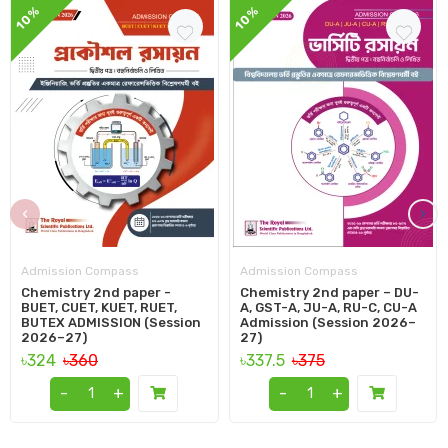
10%
10%
‹
›
Admission Compass
Admission Compass
Chemistry 2nd paper -
Chemistry 2nd paper – DU-
BUET, CUET, KUET, RUET,
A, GST-A, JU-A, RU-C, CU-A
BUTEX ADMISSION (Session
Admission (Session 2026–
2026–27)
27)
৳324
৳360
৳337.5
৳375
-
+
-
+