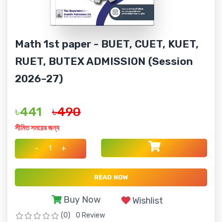
Math 1st paper - BUET, CUET, KUET,
RUET, BUTEX ADMISSION (Session
2026–27)
৳441
৳490
সীমিত সময়ের জন্য
-
+
READ NOW
Buy Now
Wishlist
(0)
0 Review