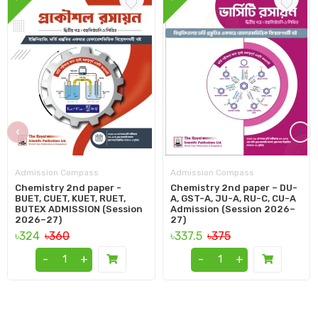
‹
›
Admission Compass
Admission Compass
Chemistry 2nd paper -
Chemistry 2nd paper – DU-
BUET, CUET, KUET, RUET,
A, GST-A, JU-A, RU-C, CU-A
BUTEX ADMISSION (Session
Admission (Session 2026–
2026–27)
27)
৳324
৳360
৳337.5
৳375
-
+
-
+