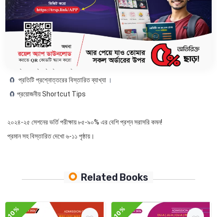
🧲
ভর্তি পরীক্ষার জন্য Most Important Conceptual প্রশ্নোত্তর
।
🧲
প্রয়োজনীয় Concept গুলোর সহজ সরল উপস্থাপনা
।
🧲
অধ্যায়ভিত্তিক ইঞ্জিনিয়ারিং স্ট্যান্ডার্ড মডেল টেস্ট
.
🧲
স্বল্প সময়ে প্রস্তুতির প্রয়োজনীয় দিক নির্দেশনা
.
🧲
প্রতিটি প্রশ্নোত্তরে পাঠ্যবইয়ের Reference
.
🧲
প্রতিটি প্রশ্নোত্তরের বিস্তারিত ব্যাখ্যা
।
🧲
প্রয়োজনীয় Shortcut Tips
২০২৪-২৫ সেশনের ভর্তি পরীক্ষায় ৮৫-৯০% এর বেশি প্রশ্ন সরাসরি কমন!
প্রমান সহ বিস্তারিত দেখো ৬-১১ পৃষ্ঠায়।
Related Books
10%
10%