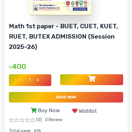
Math 1st paper - BUET, CUET, KUET,
RUET, BUTEX ADMISSION (Session
2025–26)
৳400
-
+
READ NOW
Buy Now
Wishlist
(0)
0 Review
Total page : 616