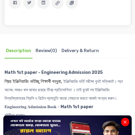
Description
Review(0)
Delivery & Return
Math 1st paper - Engineering Admission 2025
প্রিয় ইঞ্জিনিয়ারিং ভর্তিচ্ছু শিক্ষার্থী বন্ধুরা,
ইঞ্জিনিয়ারিং ভর্তি পরীক্ষা খুবই সন্নিকটে। পড়া
অনেক; সময়ও কম আবার রয়েছে তীব্র প্রতিযোগিতা । তাই বুয়েট সহ ইঞ্জিনিয়ারিং
বিশ্ববিদ্যালয়ের প্রিলি ও রিটেন প্রস্তুতি আরো গোছানো করতে আজই সংগ্রহ করুন।
𝐄𝐧𝐠𝐢𝐧𝐞𝐞𝐫𝐢𝐧𝐠 𝐀𝐝𝐦𝐢𝐬𝐬𝐢𝐨𝐧 𝐁𝐨𝐨𝐤 -
Math 1st paper
বইটিতে রয়েছেঃ
------------------------
🧲
বুয়েট, চুয়েট, কুয়েট, রুয়েট এর বিগত ২০ বছরের প্রশ্নোত্তর ও এনালাইসিস
।