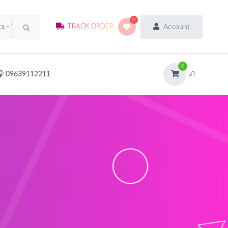
0
Account
TRACK ORDER
0
৳0
 09639112211