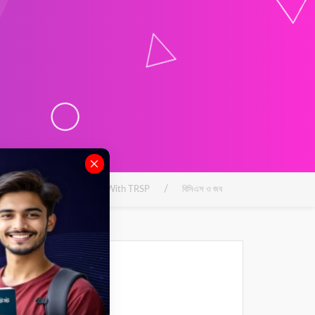
/
Learn With TRSP
বিসিএস ও জব