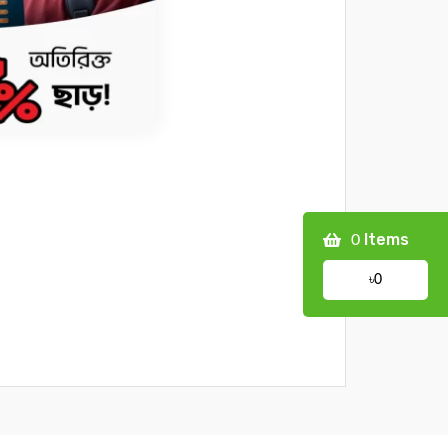
Items
0
৳0