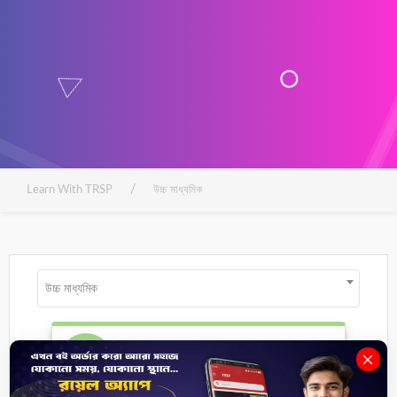
/
Learn With TRSP
উচ্চ মাধ্যমিক
উচ্চ মাধ্যমিক
পদার্থবিজ্ঞান ২য় পত্র