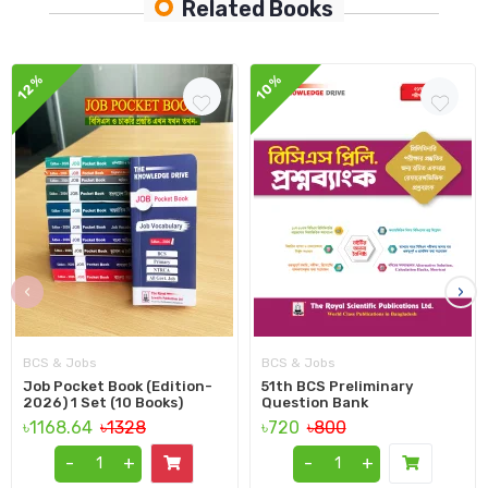
Related Books
12%
10%
‹
›
BCS & Jobs
BCS & Jobs
Job Pocket Book (Edition-
51th BCS Preliminary
2026) 1 Set (10 Books)
Question Bank
৳1168.64
৳1328
৳720
৳800
-
+
-
+