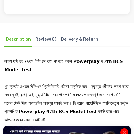
Description
Review(0)
Delivery & Return
লক্ষ্য যদি হয় ৪৭তম বিসিএস তবে সংগ্রহ করুন 𝗣𝗼𝘄𝗲𝗿𝗽𝗹𝗮𝘆 𝟰7𝘁𝗵 𝗕𝗖𝗦
𝗠𝗼𝗱𝗲𝗹 𝗧𝗲𝘀𝘁
.
খুব দ্রুতই ৪৭তম বিসিএস প্রিলিমিনারি পরীক্ষা অনুষ্ঠিত হবে। চূড়ান্ত পরীক্ষার আগে হাতে
সময় খুবই অল্প। এই মুহূর্তে রিভিশনের পাশাপাশি সবচেয়ে গুরুত্বপূর্ণ হলো বেশি বেশি
মডেল টেস্ট দিয়ে প্রস্তুতির অবস্থা যাচাই করা। দি রয়েল সায়েন্টিফিক পাবলিকেশন্স কর্তৃক
প্রকাশিত 𝗣𝗼𝘄𝗲𝗿𝗽𝗹𝗮𝘆 𝟰7𝘁𝗵 𝗕𝗖𝗦 𝗠𝗼𝗱𝗲𝗹 𝗧𝗲𝘀𝘁 বইটি হতে পারে
আপনার জন্য সেরা একটি বই।
.