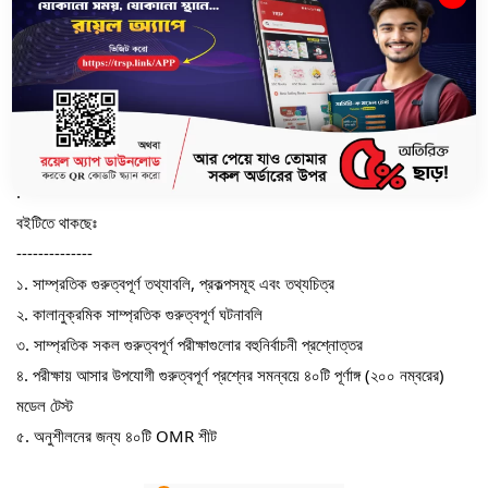
এই বইটির পরীক্ষায় আসার উপযোগী মডেল টেস্ট গুলোতে অংশ নেয়ার মাধ্যমে বিসিএস
চূড়ান্ত প্রিলিতে অংশগ্রহণের অনুভূতির সাথে সাথে পরীক্ষার সময় ব্যবস্থাপনা ও উত্তর
করার কৌশল সম্পর্কে সম্যক ধারণা অর্জন করতে পারবেন। হাতে সময় কম, তাই প্রস্তুতি
পূর্ণাঙ্গ করতে একটু বেশি করেই পড়াশোনা করতে হবে। যতটুকু সময় রয়েছে, নিজের
সর্বোচ্চটা দিয়ে প্রস্তুত হোন। তাই নিজের আত্মবিশ্বাস বৃদ্ধির জন্য অবশ্যই সাথে রাখুন
Powerplay 46th BCS Model Test.
.
বইটিতে থাকছেঃ
--------------
১. সাম্প্রতিক গুরুত্বপূর্ণ তথ্যাবলি, প্রকল্পসমূহ এবং তথ্যচিত্র
২. কালানুক্রমিক সাম্প্রতিক গুরুত্বপূর্ণ ঘটনাবলি
৩. সাম্প্রতিক সকল গুরুত্বপূর্ণ পরীক্ষাগুলোর বহুনির্বাচনী প্রশ্নোত্তর
৪. পরীক্ষায় আসার উপযোগী গুরুত্বপূর্ণ প্রশ্নের সমন্বয়ে ৪০টি পূর্ণাঙ্গ (২০০ নম্বরের)
মডেল টেস্ট
৫. অনুশীলনের জন্য ৪০টি OMR শীট