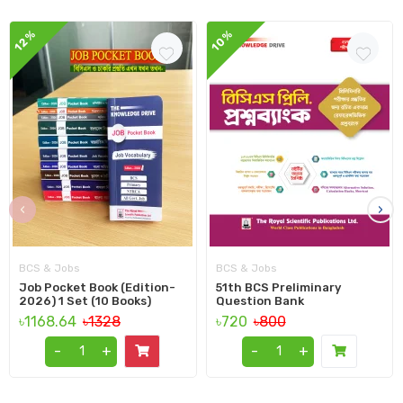
12%
10%
‹
›
BCS & Jobs
BCS & Jobs
Job Pocket Book (Edition-
51th BCS Preliminary
2026) 1 Set (10 Books)
Question Bank
৳1168.64
৳1328
৳720
৳800
-
+
-
+