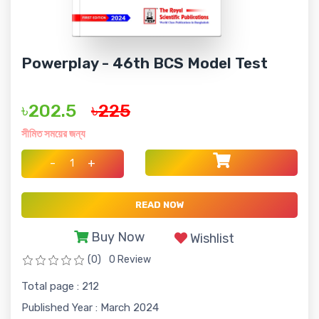
Powerplay - 46th BCS Model Test
৳202.5
৳225
সীমিত সময়ের জন্য
-
+
READ NOW
Buy Now
Wishlist
(0)
0 Review
Total page : 212
Published Year : March 2024