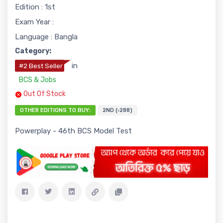
Edition : 1st
Exam Year :
Language : Bangla
Category:
in
#2 Best Seller
BCS & Jobs
Out Of Stock
OTHER EDITIONS TO BUY:
2ND (৳288)
Powerplay - 46th BCS Model Test