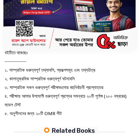
চূড়ান্ত প্রিলিতে অংশগ্রহণের অনুভূতির সাথে সাথে পরীক্ষার সময় ব্যবস্থাপনা ও উত্তর
করার কৌশল সম্পর্কে সম্যক ধারণা অর্জন করতে পারবেন। হাতে সময় কম, তাই প্রস্তুতি
পূর্ণাঙ্গ করতে একটু বেশি করেই পড়াশোনা করতে হবে। যতটুকু সময় রয়েছে, নিজের
সর্বোচ্চটা দিয়ে প্রস্তুত হোন। তাই নিজের আত্মবিশ্বাস বৃদ্ধির জন্য অবশ্যই সাথে রাখুন
Powerplay 46th BCS Model Test.
.
বইটিতে থাকছেঃ
--------------
১. সাম্প্রতিক গুরুত্বপূর্ণ তথ্যাবলি, প্রকল্পসমূহ এবং তথ্যচিত্র
২. কালানুক্রমিক সাম্প্রতিক গুরুত্বপূর্ণ ঘটনাবলি
৩. সাম্প্রতিক সকল গুরুত্বপূর্ণ পরীক্ষাগুলোর বহুনির্বাচনী প্রশ্নোত্তর
৪. পরীক্ষায় আসার উপযোগী গুরুত্বপূর্ণ প্রশ্নের সমন্বয়ে ২০টি পূর্ণাঙ্গ (২০০ নম্বরের)
মডেল টেস্ট
৫. অনুশীলনের জন্য ২০টি OMR শীট
Related Books