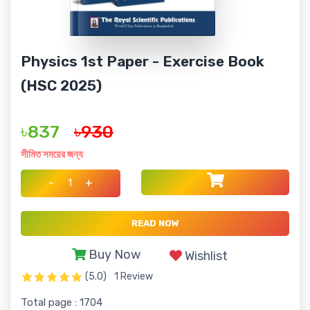
Physics 1st Paper - Exercise Book
(HSC 2025)
৳837
৳930
সীমিত সময়ের জন্য
-
+
READ NOW
Buy Now
Wishlist
(5.0)
1 Review
Total page : 1704