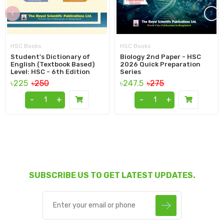
‹
›
HSC Books
HSC Books
Student's Dictionary of
Biology 2nd Paper - HSC
English (Textbook Based)
2026 Quick Preparation
Level: HSC - 6th Edition
Series
৳225
৳250
৳247.5
৳275
-
+
-
+
SUBSCRIBE US TO GET LATEST UPDATES.