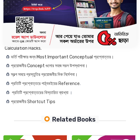
বইটিতে রয়েছেঃ
------------------------
🧲
DU , GST, JU, RU এবং CU সহ সকল স্বনামধন্য বিশ্ববিদ্যালয়ের বিগত ১৭ বছরের
প্রশ্নোত্তর ও এনালাইসিস।
🧲
Calculator ছাড়াই ভর্তি পরীক্ষায় স্বল্পতম সময়ে গাণিতিক সমস্যা সমাধানের জন্য
Calculation Hacks.
🧲
ভর্তি পরীক্ষার জন্য Most Important Conceptual প্রশ্নোত্তর।
🧲
প্রয়োজনীয় Concept গুলোর সহজ সরল উপস্থাপনা।
🧲
স্বল্প সময়ে প্রস্তুতির প্রয়োজনীয় দিক নির্দেশনা।
🧲
প্রতিটি প্রশ্নোত্তরে পাঠ্যবইয়ের Reference
.
🧲
প্রতিটি প্রশ্নোত্তরের বিস্তারিত ব্যাখ্যা
।
🧲
প্রয়োজনীয় Shortcut Tips
Related Books