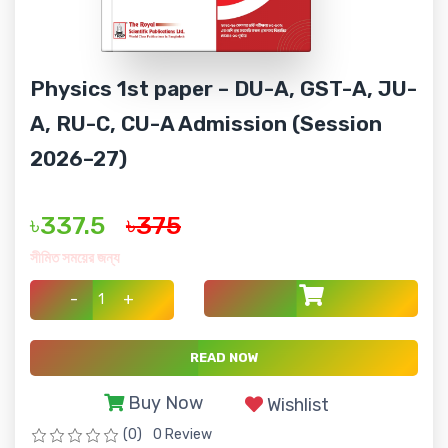
Physics 1st paper – DU-A, GST-A, JU-
A, RU-C, CU-A Admission (Session
2026–27)
৳337.5
৳375
সীমিত সময়ের জন্য
-
+
READ NOW
Buy Now
Wishlist
(0)
0 Review