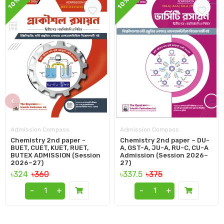
10%
10%
‹
›
Admission Compass
Admission Compass
Chemistry 2nd paper -
Chemistry 2nd paper – DU-
BUET, CUET, KUET, RUET,
A, GST-A, JU-A, RU-C, CU-A
BUTEX ADMISSION (Session
Admission (Session 2026–
2026–27)
27)
৳324
৳360
৳337.5
৳375
-
+
-
+