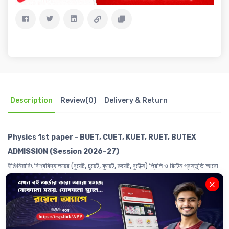
Description
Review(0)
Delivery & Return
Physics 1st paper - BUET, CUET, KUET, RUET, BUTEX
ADMISSION (Session 2026–27)
ইঞ্জিনিয়ারিং বিশ্ববিদ্যালয়ের (বুয়েট, চুয়েট, কুয়েট, রুয়েট, বুটেক্স) প্রিলি ও রিটেন প্রস্তুতি আরো
গোছানো করতে আজই সংগ্রহ করো।
𝐄𝐧𝐠𝐢𝐧𝐞𝐞𝐫𝐢𝐧𝐠 𝐀𝐝𝐦𝐢𝐬𝐬𝐢𝐨𝐧 𝐁𝐨𝐨𝐤 - Physics 1st paper
বইটিতে রয়েছেঃ
------------------------