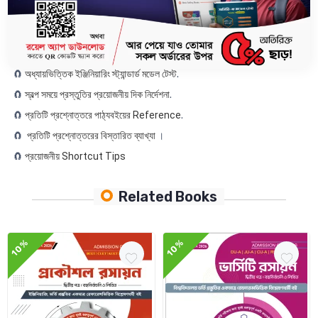
🧲
বুয়েট, চুয়েট, কুয়েট, রুয়েট এর বিগত ২১ বছরের প্রশ্নোত্তর ও এনালাইসিস
।
🧲
ভর্তি পরীক্ষার জন্য Most Important Conceptual প্রশ্নোত্তর
।
🧲
প্রয়োজনীয় Concept গুলোর সহজ সরল উপস্থাপনা
।
🧲
অধ্যায়ভিত্তিক ইঞ্জিনিয়ারিং স্ট্যান্ডার্ড মডেল টেস্ট
.
🧲
স্বল্প সময়ে প্রস্তুতির প্রয়োজনীয় দিক নির্দেশনা
.
🧲
প্রতিটি প্রশ্নোত্তরে পাঠ্যবইয়ের Reference
.
🧲
প্রতিটি প্রশ্নোত্তরের বিস্তারিত ব্যাখ্যা
।
🧲
প্রয়োজনীয় Shortcut Tips
Related Books
10%
10%