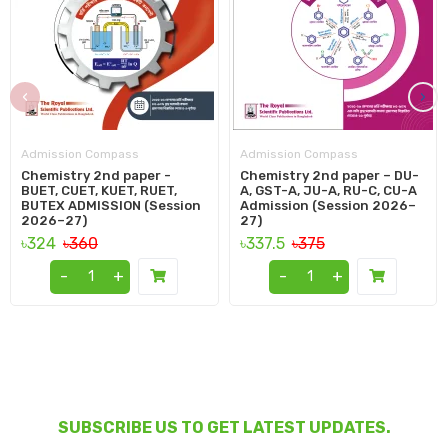
‹
›
Admission Compass
Admission Compass
Chemistry 2nd paper -
Chemistry 2nd paper – DU-
BUET, CUET, KUET, RUET,
A, GST-A, JU-A, RU-C, CU-A
BUTEX ADMISSION (Session
Admission (Session 2026–
2026–27)
27)
৳324
৳360
৳337.5
৳375
-
+
-
+
SUBSCRIBE US TO GET LATEST UPDATES.