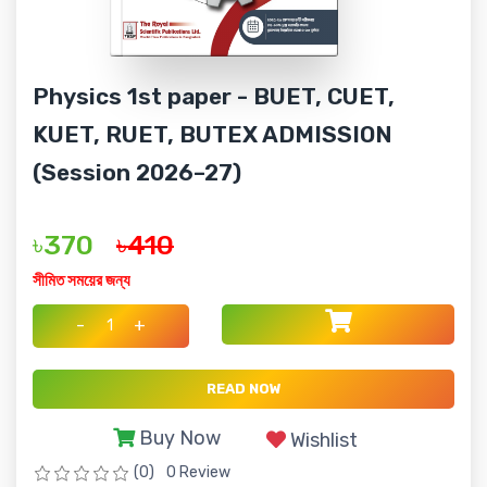
Physics 1st paper - BUET, CUET,
KUET, RUET, BUTEX ADMISSION
(Session 2026–27)
৳370
৳410
সীমিত সময়ের জন্য
-
+
READ NOW
Buy Now
Wishlist
(0)
0 Review