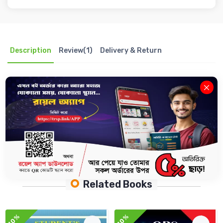
Description
Review(1)
Delivery & Return
এই পৃথিবীর সবকিছুই এক বা একাধিক মৌলের সমন্বয়ে গঠিত। তাই পৃথিবীকে সঠিকভাবে জানতে
হলে, রসায়নকে বুঝতে হলে অবশ্যই বিভিন্ন মৌল সম্পর্কে স্পষ্ট ধারণা থাকতে হবে। আর তাই
পর্যায় সারণির মৌলগুলো সম্পর্কে বিস্তারিত ব্যাখ্যা, মৌলগুলোর গঠন প্রকৃতি, ধর্ম, শক্তিস্তর,
উপশক্তিস্তর ইত্যাদি নিয়ে বিস্তারিত আলোচনা; অর্থাৎ পর্যায় সারণির সকল খুঁটিনাটি তথ্য
বিস্তারিত ও সহজে বোধগম্য করার প্রয়াস নিয়ে রচিত হয়েছে-
The Royal 'পর্যায় সারণি’
বইটি।
Related Books
10%
10%