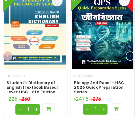
‹
›
HSC Books
HSC Books
Student's Dictionary of
Biology 2nd Paper - HSC
English (Textbook Based)
2026 Quick Preparation
Level: HSC - 6th Edition
Series
৳225
৳250
৳247.5
৳275
-
+
-
+