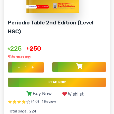
Periodic Table 2nd Edition (Level
HSC)
৳225
৳250
সীমিত সময়ের জন্য
-
+
READ NOW
Buy Now
Wishlist
(4.0)
1 Review
Total page : 224