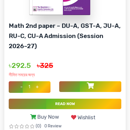
Math 2nd paper – DU-A, GST-A, JU-A,
RU-C, CU-A Admission (Session
2026–27)
৳292.5
৳325
সীমিত সময়ের জন্য
-
+
READ NOW
Buy Now
Wishlist
(0)
0 Review