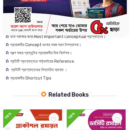
🧲
DU , GST, JU, RU এবং CU সহ সকল স্বনামধন্য বিশ্ববিদ্যালয়ের বিগত ১৭ বছরের
প্রশ্নোত্তর ও এনালাইসিস।
🧲
Calculator ছাড়াই ভর্তি পরীক্ষায় স্বল্পতম সময়ে গাণিতিক সমস্যা সমাধানের জন্য
Calculation Hacks.
🧲
ভর্তি পরীক্ষার জন্য Most Important Conceptual প্রশ্নোত্তর।
🧲
প্রয়োজনীয় Concept গুলোর সহজ সরল উপস্থাপনা।
🧲
স্বল্প সময়ে প্রস্তুতির প্রয়োজনীয় দিক নির্দেশনা।
🧲
প্রতিটি প্রশ্নোত্তরে পাঠ্যবইয়ের Reference
.
🧲
প্রতিটি প্রশ্নোত্তরের বিস্তারিত ব্যাখ্যা
।
🧲
প্রয়োজনীয় Shortcut Tips
Related Books
10%
10%