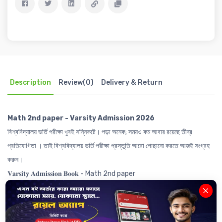
Description
Review(0)
Delivery & Return
Math 2nd paper - Varsity Admission 2026
বিশ্ববিদ্যালয় ভর্তি পরীক্ষা খুবই সন্নিকটে। পড়া অনেক; সময়ও কম আবার রয়েছে তীব্র
প্রতিযোগিতা । তাই বিশ্ববিদ্যালয় ভর্তি পরীক্ষা প্রস্তুতি আরো গোছানো করতে আজই সংগ্রহ
করুন।
𝐕𝐚𝐫𝐬𝐢𝐭𝐲 𝐀𝐝𝐦𝐢𝐬𝐬𝐢𝐨𝐧 𝐁𝐨𝐨𝐤 - Math 2nd paper
বইটিতে রয়েছেঃ
------------------------