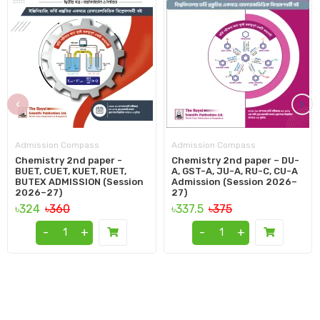
‹
›
Admission Compass
Admission Compass
Chemistry 2nd paper -
Chemistry 2nd paper – DU-
BUET, CUET, KUET, RUET,
A, GST-A, JU-A, RU-C, CU-A
BUTEX ADMISSION (Session
Admission (Session 2026–
2026–27)
27)
৳324
৳360
৳337.5
৳375
-
+
-
+