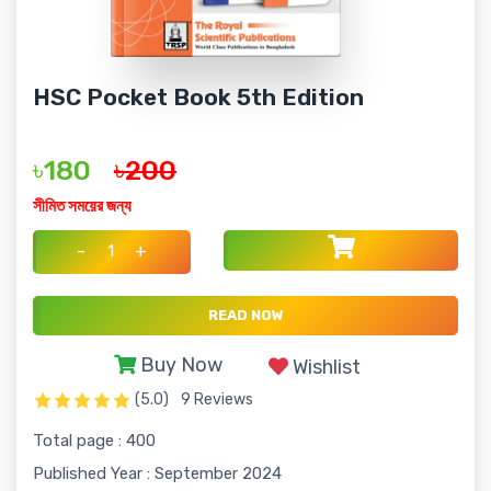
HSC Pocket Book 5th Edition
৳180
৳200
সীমিত সময়ের জন্য
-
+
READ NOW
Buy Now
Wishlist
(5.0)
9 Reviews
Total page : 400
Published Year : September 2024