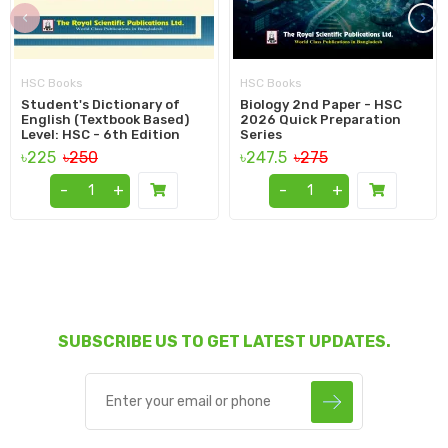
‹
›
HSC Books
HSC Books
Student's Dictionary of
Biology 2nd Paper - HSC
English (Textbook Based)
2026 Quick Preparation
Level: HSC - 6th Edition
Series
৳225
৳250
৳247.5
৳275
-
+
-
+
SUBSCRIBE US TO GET LATEST UPDATES.