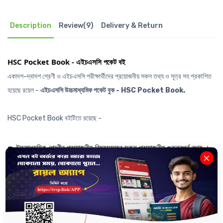
Description
Review(9)
Delivery & Return
HSC Pocket Book - এইচএসসি পকেট বই
একাদশ-দ্বাদশ শ্রেণী ও এইচএসসি পরীক্ষার্থীদের প্রয়োজনীয় সকল তথ্য ও সূত্র সহ প্রকাশিত
হয়েছে রয়েল -
এইচএসসি
উচ্চমাধ্যমিক পকেট বুক - HSC Pocket Book.
HSC Pocket Book বইটিতে রয়েছে -
✒
উচ্চমাধ্যমিক
শ্রেণীর প্রয়োজনীয় বিষয়সমূহের সকল প্রয়োজনীয় গুরুত্বপূর্ণ তথ্য ।
✒ প্রয়োজনীয় সকল গুরুত্বপূর্ণ সূত্রসমূহ ।
✒ Terms বা পরিভাষাসমূহ ।