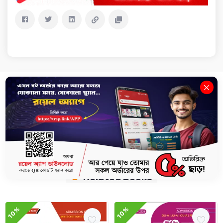
Description
Review(0)
Delivery & Return
GST, SUST, JnU, KU ভর্তির পূর্ণাঙ্গ প্রস্তুতি নিতে বন্ধুর মতো সাহায্য করবে এই
Analytical প্রশ্নব্যাংক বইটি। কেননা, বইটিতে রয়েছেঃ
Related Books
10%
10%