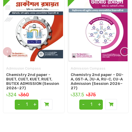
‹
›
Admission Compass
Admission Compass
Chemistry 2nd paper -
Chemistry 2nd paper – DU-
BUET, CUET, KUET, RUET,
A, GST-A, JU-A, RU-C, CU-A
BUTEX ADMISSION (Session
Admission (Session 2026–
2026–27)
27)
৳324
৳360
৳337.5
৳375
-
+
-
+