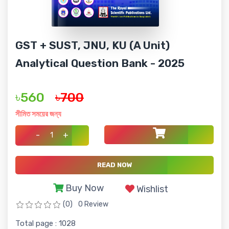
GST + SUST, JNU, KU (A Unit)
Analytical Question Bank - 2025
৳560
৳700
সীমিত সময়ের জন্য
-
+
READ NOW
Buy Now
Wishlist
(0)
0 Review
Total page : 1028