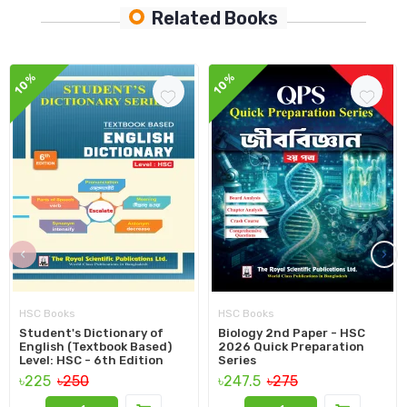
Related Books
10%
10%
‹
›
HSC Books
HSC Books
Student's Dictionary of
Biology 2nd Paper - HSC
English (Textbook Based)
2026 Quick Preparation
Level: HSC - 6th Edition
Series
৳225
৳250
৳247.5
৳275