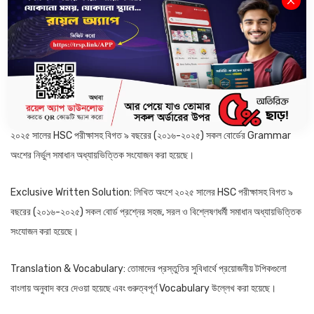
অনুশীলনের মাধ্যমে তোমরা বুঝতে পারবে HSC পরীক্ষায় সচরাচর কোন ধরনের প্রশ্ন আসে এবং
তোমাদের HSC পরীক্ষায় কেমন প্রশ্ন আসতে পারে।
বইটিতে রয়েছে-
Illustrative Grammar Solution: সাধারণত HSC পরীক্ষার Grammar অংশের
প্রস্তুতির জন্য বিগত বছরের বোর্ড পরীক্ষার প্রশ্নগুলো বুঝে অনুশীলন করাই যথেষ্ট। এই অংশে
২০২৫ সালের HSC পরীক্ষাসহ বিগত ৯ বছরের (২০১৬-২০২৫) সকল বোর্ডের Grammar
অংশের নির্ভুল সমাধান অধ্যায়ভিত্তিক সংযোজন করা হয়েছে।
Exclusive Written Solution: লিখিত অংশে ২০২৫ সালের HSC পরীক্ষাসহ বিগত ৯
বছরের (২০১৬-২০২৫) সকল বোর্ড প্রশ্নের সহজ, সরল ও বিশ্লেষণধর্মী সমাধান অধ্যায়ভিত্তিক
সংযোজন করা হয়েছে।
Translation & Vocabulary: তোমাদের প্রস্তুতির সুবিধার্থে প্রয়োজনীয় টপিকগুলো
বাংলায় অনুবাদ করে দেওয়া হয়েছে এবং গুরুত্বপূর্ণ Vocabulary উল্লেখ করা হয়েছে।