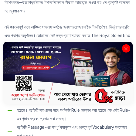
বিশেষ করে—উচ্চ মাধ্যমিকের বিশাল সিলেবাস কীভাবে আয়ত্তে নেওয়া যায়, সে প্রশ্নটি অনেকের
মনে ঘুরপাক খায়।
এই গুরুত্বপূর্ণ ধাপে কাঙ্ক্ষিত সাফল্য অর্জনের জন্য প্রয়োজন সঠিক দিকনির্দেশনা, নির্ভুল প্রস্তুতি
এবং পর্যাপ্ত অনুশীলন। তোমাদের সেই লক্ষ্য পূরণে সহায়তা করতে The Royal Scientific
Publications Ltd. প্রকাশ করেছে English Paper-II সহায়ক বইটি।
বইটির বৈশিষ্ট্যসমূহ—
২০২৭ সালের HSC পরীক্ষার সিলেবাস অনুযায়ী বইটি সাজানো হয়েছে।
Grammar অংশের প্রতিটি Item এর আলোচনায় প্রথমেই পরীক্ষায় প্রয়োজনীয়
গুরুত্বপূর্ণ নিয়মসমূহ পর্যাপ্ত উদাহরণসহ ব্যাখ্যা করা হয়েছে।
২০১৬ থেকে ২০২৫ সাল পর্যন্ত সকল বোর্ডের প্রশ্ন Item অনুযায়ী সংযোজন করা
হয়েছে। প্রতিটি সমাধানের সাথে সংশ্লিষ্ট Rule উল্লেখ করা হয়েছে এবং সেই Rule-
এর পৃষ্ঠার নম্বরও প্রদান করা হয়েছে।
প্রতিটি Passage-এর সম্পূর্ণ বঙ্গানুবাদ এবং গুরুত্বপূর্ণ Vocabulary সংযোজন
করা হয়েছে।