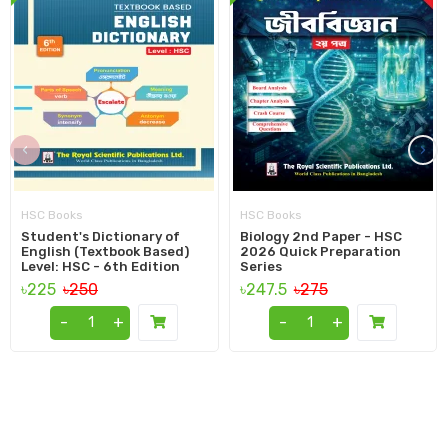
‹
›
HSC Books
HSC Books
Student's Dictionary of
Biology 2nd Paper - HSC
English (Textbook Based)
2026 Quick Preparation
Level: HSC - 6th Edition
Series
৳225
৳250
৳247.5
৳275
-
+
-
+