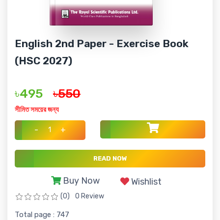
English 2nd Paper - Exercise Book
(HSC 2027)
৳495
৳550
সীমিত সময়ের জন্য
-
+
READ NOW
Buy Now
Wishlist
(0)
0 Review
Total page : 747