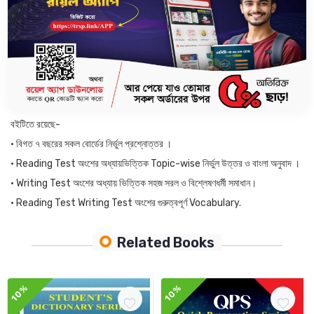
প্রশ্নের চাপ নেওয়ার কী প্রয়োজন? বরং এই সময়টিকে সঠিকভাবে ব্যবহার করে পাঠ্যবইয়ের
পাশাপাশি বিগত বছরের HSC পরীক্ষার প্রশ্নোত্তরগুলো বুঝে অনুশীলন করো, সাফল্য নিশ্চিত !
সেই লক্ষ্যে The Royal Scientific Publications নিয়ে এসেছে HSC MADE
EASY ENGLISH 1ST PAPER বইটি, যেখানে রয়েছে বিগত ২০২৪, ২০২৩, ২০২২,
২০১৯, ২০১৮, ২০১৭ ও ২০১৬ সালের HSC পরীক্ষার প্রশ্নোত্তরগুলোর Topic-wise নির্ভুল
সমাধান এবং প্রয়োজনীয় বিশ্লেষণ ।
বইটিতে রয়েছে-
• বিগত ৭ বছরের সকল বোর্ডের নির্ভুল প্রশ্নোত্তর ।
• Reading Test অংশের অধ্যায়ভিত্তিক Topic-wise নির্ভুল উত্তর ও বাংলা অনুবাদ ।
• Writing Test অংশের অধ্যায় ভিত্তিক সহজ সরল ও বিশ্লেষণধর্মী সমাধান।
• Reading Test Writing Test অংশের গুরুত্বপূর্ণ
Vocabulary.
Related Books
10%
10%