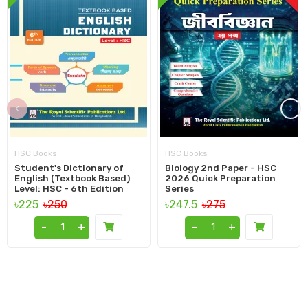
‹
›
HSC Books
HSC Books
Student's Dictionary of
Biology 2nd Paper - HSC
English (Textbook Based)
2026 Quick Preparation
Level: HSC - 6th Edition
Series
৳225
৳250
৳247.5
৳275
-
+
-
+