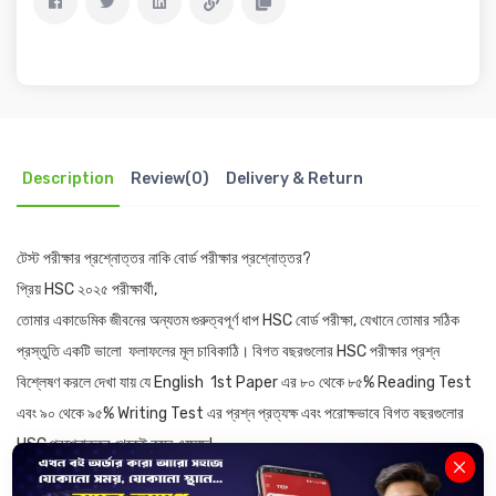
Description
Review(0)
Delivery & Return
টেস্ট পরীক্ষার প্রশ্নোত্তর নাকি বোর্ড পরীক্ষার প্রশ্নোত্তর?
প্রিয় HSC ২০২৫ পরীক্ষার্থী,
তোমার একাডেমিক জীবনের অন্যতম গুরুত্বপূর্ণ ধাপ HSC বোর্ড পরীক্ষা, যেখানে তোমার সঠিক
প্রস্তুতি একটি ভালো ফলাফলের মূল চাবিকাঠি। বিগত বছরগুলোর HSC পরীক্ষার প্রশ্ন
বিশ্লেষণ করলে দেখা যায় যে English 1st Paper এর ৮০ থেকে ৮৫% Reading Test
এবং ৯০ থেকে ৯৫% Writing Test এর প্রশ্ন প্রত্যক্ষ এবং পরোক্ষভাবে বিগত বছরগুলোর
HSC প্রশ্নোত্তর থেকেই কমন এসেছে!
তাহলে, HSC পরীক্ষার আগমূহুর্তে এই অল্প সময়ে শত শত কলেজের টেস্ট পরীক্ষার হাজার হাজার