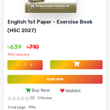
English 1st Paper - Exercise Book
(HSC 2027)
৳639
৳710
সীমিত সময়ের জন্য
-
+
READ NOW
Buy Now
Wishlist
(0)
0 Review
Total page : 1196