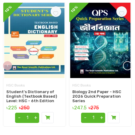
10%
10%
‹
›
HSC Books
HSC Books
Student's Dictionary of
Biology 2nd Paper - HSC
English (Textbook Based)
2026 Quick Preparation
Level: HSC - 6th Edition
Series
৳225
৳250
৳247.5
৳275
-
+
-
+