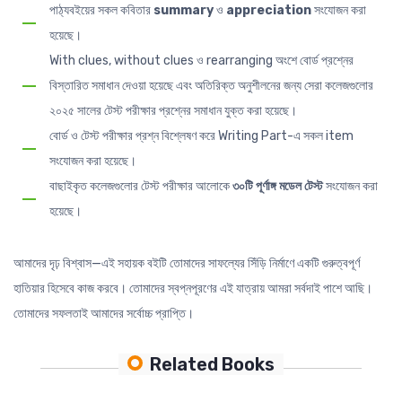
পাঠ্যবইয়ের সকল কবিতার
summary
ও
appreciation
সংযোজন করা
হয়েছে।
With clues, without clues ও rearranging অংশে বোর্ড প্রশ্নের
বিস্তারিত সমাধান দেওয়া হয়েছে এবং অতিরিক্ত অনুশীলনের জন্য সেরা কলেজগুলোর
২০২৫ সালের টেস্ট পরীক্ষার প্রশ্নের সমাধান যুক্ত করা হয়েছে।
বোর্ড ও টেস্ট পরীক্ষার প্রশ্ন বিশ্লেষণ করে Writing Part-এ সকল item
সংযোজন করা হয়েছে।
বাছাইকৃত কলেজগুলোর টেস্ট পরীক্ষার আলোকে
৩০টি পূর্ণাঙ্গ মডেল টেস্ট
সংযোজন করা
হয়েছে।
আমাদের দৃঢ় বিশ্বাস—এই সহায়ক বইটি তোমাদের সাফল্যের সিঁড়ি নির্মাণে একটি গুরুত্বপূর্ণ
হাতিয়ার হিসেবে কাজ করবে। তোমাদের স্বপ্নপূরণের এই যাত্রায় আমরা সর্বদাই পাশে আছি।
তোমাদের সফলতাই আমাদের সর্বোচ্চ প্রাপ্তি।
Related Books