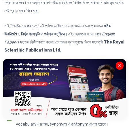
শঙ্কা কাজ করে। এর অন্যতম কারণ—উচ্চ মাধ্যমিকের বিশাল সিলেবাস কীভাবে আয়ত্তে আনবে,
সেই প্রশ্ন মনকে ঘিরে ধরে।
তাই শিক্ষাজীবনের গুরুত্বপূর্ণ এই পর্যায়ে কাঙ্ক্ষিত সাফল্য অর্জনের জন্য প্রয়োজন
সঠিক
দিকনির্দেশনা
,
নির্ভুল প্রস্তুতি
ও
পর্যাপ্ত অনুশীলন
। এই লক্ষ্যগুলো সামনে রেখে
English
Paper–1 সহায়ক বইটি
প্রকাশ করেছে তোমাদের স্বপ্নপূরণের নিত্য সহযাত্রী
The Royal
Scientific Publications Ltd.
এই সহায়ক বইটি যেভাবে সাজানো হয়েছে—
২০২৭ সালের HSC পরীক্ষার সিলেবাস অনুসারে বইটি সাজানো হয়েছে।
২০২৫ থেকে ২০১৬ সাল পর্যন্ত সকল বোর্ড পরীক্ষার প্রশ্নপত্রের
item-wise
সমাধান দেওয়া হয়েছে।
Reading Test-এর জন্য পাঠ্যবই থেকে সর্বাধিক সংখ্যক
passage
যুক্ত করা
হয়েছে।
প্রদত্ত প্রতিটি passage-এর সাবলীল বাংলা অনুবাদ এবং গুরুত্বপূর্ণ
vocabulary-এর অর্থ, synonym ও antonym দেওয়া হয়েছে।