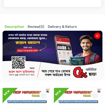
Description
Review(0)
Delivery & Return
ডাইভেনশন বিজ্ঞান সাময়িকী - মে ২০২৫ সংস্করণ
বিজ্ঞান জগতের মজাদার তথ্য, নিত্যনতুন আবিষ্কার কিংবা বহু বছরের অমিমাংসিত রহস্য উন্মোচন
নিয়ে প্রতি মাসে প্রকাশিত হচ্ছে আমাদের Divention বিজ্ঞান সাময়িকী।
Related Books
NEW
NEW