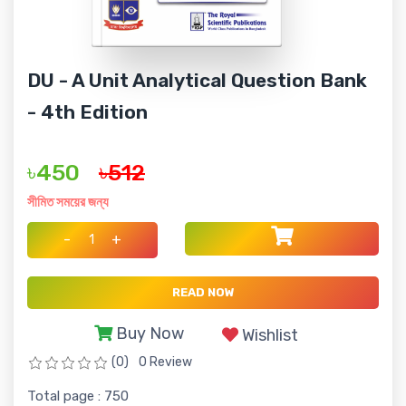
DU - A Unit Analytical Question Bank
- 4th Edition
৳450
৳512
সীমিত সময়ের জন্য
-
+
READ NOW
Buy Now
Wishlist
(0)
0 Review
Total page : 750