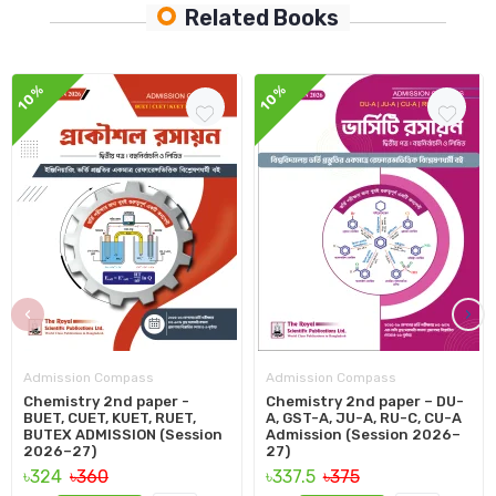
Related Books
10%
10%
‹
›
Admission Compass
Admission Compass
Chemistry 2nd paper -
Chemistry 2nd paper – DU-
BUET, CUET, KUET, RUET,
A, GST-A, JU-A, RU-C, CU-A
BUTEX ADMISSION (Session
Admission (Session 2026–
2026–27)
27)
৳324
৳360
৳337.5
৳375