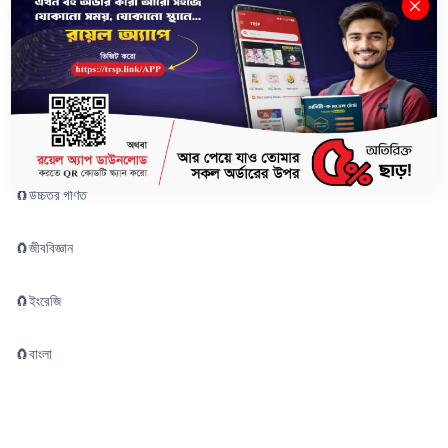
🧲
পদার্থবিজ্ঞান
🧲
রসায়ন
🧲
উচ্চতর গণিত
🧲
জীববিজ্ঞান
🧲
ইংরেজি
🧲
বাংলা