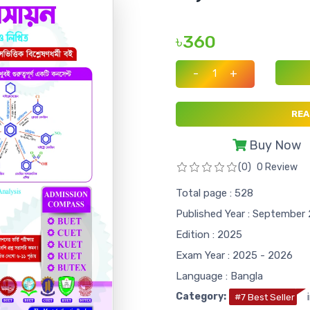
৳360
-
+
REA
Buy Now
(0)
0 Review
Total page : 528
Published Year : September
Edition : 2025
Exam Year : 2025 - 2026
Language : Bangla
Category:
i
#7 Best Seller