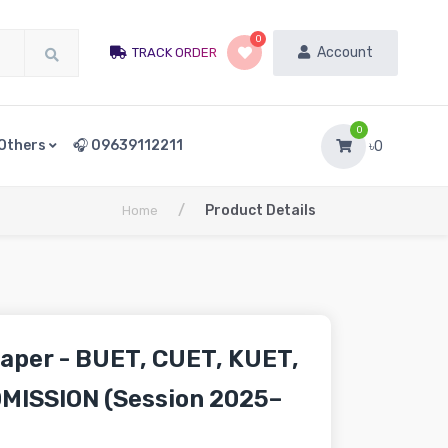
0
Account
TRACK ORDER
0
Others
🎧 09639112211
৳0
/
Product Details
Home
aper - BUET, CUET, KUET,
MISSION (Session 2025–