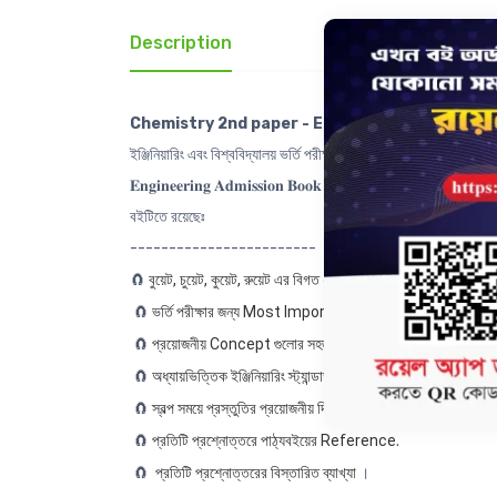
Description
Review(0)
Chemistry 2nd paper - Engineering Admission
ইঞ্জিনিয়ারিং এবং বিশ্ববিদ্যালয় ভর্তি পরীক্ষা খুবই সন্নিকটে। পড়া অনেক
𝐄𝐧𝐠𝐢𝐧𝐞𝐞𝐫𝐢𝐧𝐠 𝐀𝐝𝐦𝐢𝐬𝐬𝐢𝐨𝐧 𝐁𝐨𝐨𝐤 - Chemistry 2nd paper
বইটিতে রয়েছেঃ
------------------------
🧲
বুয়েট, চুয়েট, কুয়েট, রুয়েট এর বিগত ২০ বছরের প্রশ্নোত্তর ও এনালাই
🧲
ভর্তি পরীক্ষার জন্য Most Important Conceptual প্রশ্নোত্
🧲
প্রয়োজনীয় Concept গুলোর সহজ সরল উপস্থাপনা
।
🧲
অধ্যায়ভিত্তিক ইঞ্জিনিয়ারিং স্ট্যান্ডার্ড মডেল টেস্ট
.
🧲
স্বল্প সময়ে প্রস্তুতির প্রয়োজনীয় দিক নির্দেশনা
.
🧲
প্রতিটি প্রশ্নোত্তরে পাঠ্যবইয়ের Reference
.
🧲
প্রতিটি প্রশ্নোত্তরের বিস্তারিত ব্যাখ্যা
।