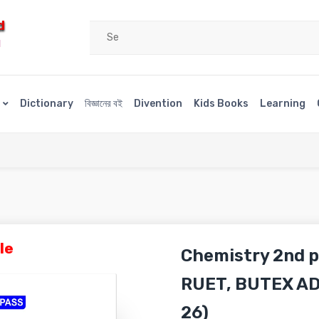
d
H
s
Dictionary
বিজ্ঞানের বই
Divention
Kids Books
Learning
le
Chemistry 2nd p
RUET, BUTEX AD
26)