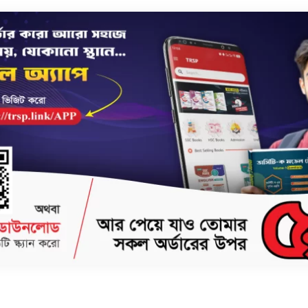
Delivery & Return
 2025
; সময়ও কম আবার রয়েছে তীব্র প্রতিযোগিতা । তাই বুয়েট সহ ইঞ্জিনিয়ারিং বিশ্ববিদ্যালয়ের প্রিলি ও 
সিস
।
তর
।