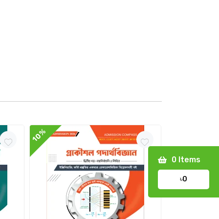
10%
10%
0
Items
৳0