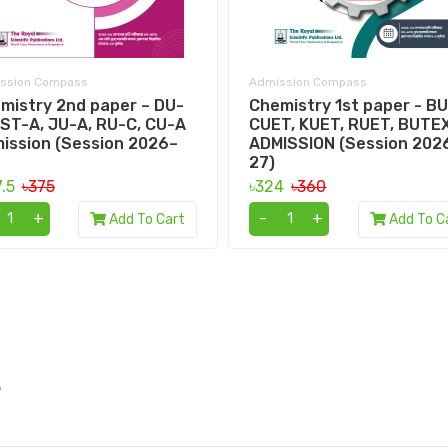
ssion Compass
Admission Compass
mistry 2nd paper – DU-
Chemistry 1st paper - BU
GST-A, JU-A, RU-C, CU-A
CUET, KUET, RUET, BUTE
ission (Session 2026–
ADMISSION (Session 202
27)
7.5
৳375
৳324
৳360
+
-
+
Add To Cart
Add To C
.