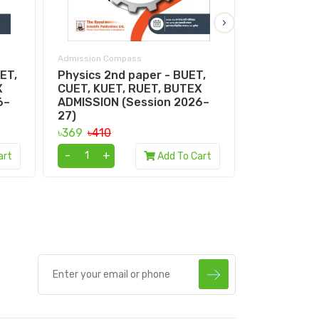
›
Admission Compass
Admission Co
ET,
Physics 2nd paper - BUET,
Physics 1s
X
CUET, KUET, RUET, BUTEX
CUET, KUE
6–
ADMISSION (Session 2026–
ADMISSION
27)
27)
৳369
৳410
৳370
৳410
-
+
-
+
art
Add To Cart