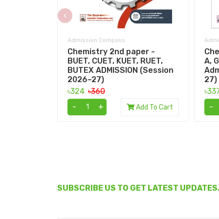
‹
Admission Compass
Admi
Chemistry 2nd paper -
Che
BUET, CUET, KUET, RUET,
A, 
BUTEX ADMISSION (Session
Adm
2026–27)
27)
৳324
৳360
৳33
-
+
-
Add To Cart
SUBSCRIBE US TO GET LATEST UPDATES