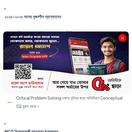
২০১৫–২০২৫ সালের সৃজনশীল প্রশ্নোত্তর
এই ১১ বছরের বোর্ড প্রশ্নগুলো অধ্যায়ভিত্তিক সাজানো আছে।
এগুলো অনুশীলনের মাধ্যমে পরীক্ষার প্রস্তুতি আরও শক্তিশালী করা যাবে।
শীর্ষস্থানীয় কলেজগুলোর Test Exam এর গুরুত্বপূর্ণ প্রশ্ন
বিভিন্ন নামকরা কলেজের Test পরীক্ষার গুরুত্বপূর্ণ সৃজনশীল প্রশ্ন সংযোজন করা
হয়েছে।
Critical Problem Solving দক্ষতা বৃদ্ধির জন্য অতিরিক্ত Conceptual
CQ যুক্ত আছে।
MCQ বিশ্লেষণধর্মী ব্যাখ্যাসহ উপস্থাপন