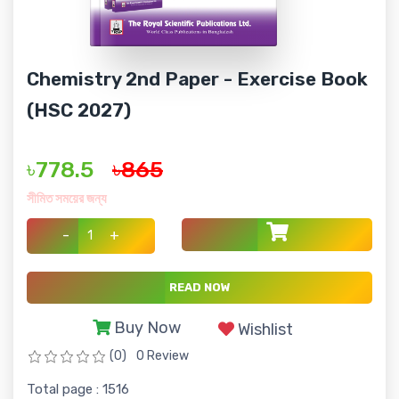
Chemistry 2nd Paper - Exercise Book
(HSC 2027)
৳778.5
৳865
সীমিত সময়ের জন্য
-
+
READ NOW
Buy Now
Wishlist
(0)
0 Review
Total page : 1516