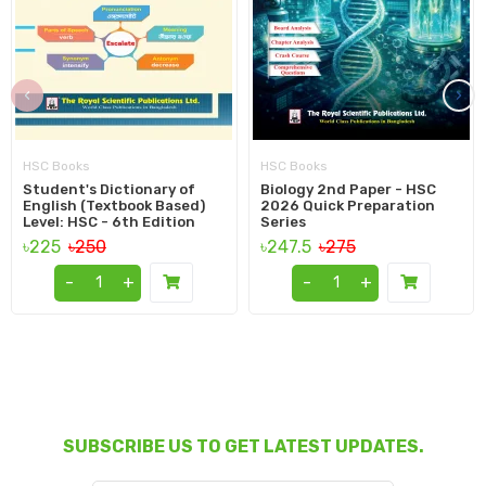
‹
›
HSC Books
HSC Books
Student's Dictionary of
Biology 2nd Paper - HSC
English (Textbook Based)
2026 Quick Preparation
Level: HSC - 6th Edition
Series
৳225
৳250
৳247.5
৳275
-
+
-
+
SUBSCRIBE US TO GET LATEST UPDATES.