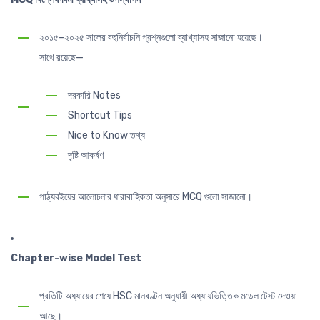
২০১৫–২০২৫ সালের বহুনির্বাচনি প্রশ্নগুলো ব্যাখ্যাসহ সাজানো হয়েছে।
সাথে রয়েছে—
দরকারি Notes
Shortcut Tips
Nice to Know তথ্য
দৃষ্টি আকর্ষণ
পাঠ্যবইয়ের আলোচনার ধারাবাহিকতা অনুসারে MCQ গুলো সাজানো।
Chapter-wise Model Test
প্রতিটি অধ্যায়ের শেষে HSC মানবণ্টন অনুযায়ী অধ্যায়ভিত্তিক মডেল টেস্ট দেওয়া
আছে।