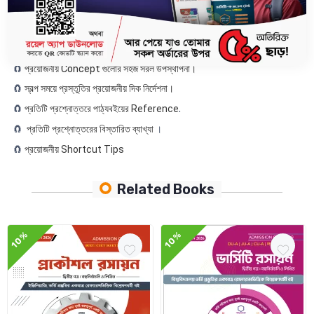
🧲
Calculator ছাড়াই ভর্তি পরীক্ষায় স্বল্পতম সময়ে গাণিতিক সমস্যা সমাধানের জন্য
Calculation Hacks.
🧲
ভর্তি পরীক্ষার জন্য Most Important Conceptual প্রশ্নোত্তর।
🧲
প্রয়োজনীয় Concept গুলোর সহজ সরল উপস্থাপনা।
🧲
স্বল্প সময়ে প্রস্তুতির প্রয়োজনীয় দিক নির্দেশনা।
🧲
প্রতিটি প্রশ্নোত্তরে পাঠ্যবইয়ের Reference
.
🧲
প্রতিটি প্রশ্নোত্তরের বিস্তারিত ব্যাখ্যা
।
🧲
প্রয়োজনীয় Shortcut Tips
Related Books
10%
10%