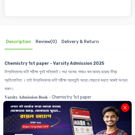
Description
Review(0)
Delivery & Return
Chemistry 1st paper - Varsity Admission 2025
বিশ্ববিদ্যালয় ভর্তি পরীক্ষা খুবই সন্নিকটে। পড়া অনেক; সময়ও কম আবার রয়েছে তীব্র
প্রতিযোগিতা । তাই বিশ্ববিদ্যালয় ভর্তি পরীক্ষা প্রস্তুতি আরো গোছানো করতে আজই সংগ্রহ
করুন।
𝐕𝐚𝐫𝐬𝐢𝐭𝐲 𝐀𝐝𝐦𝐢𝐬𝐬𝐢𝐨𝐧 𝐁𝐨𝐨𝐤 - Chemistry 1st paper
বইটিতে রয়েছেঃ
------------------------
🧲
DU , GST, JU, RU এবং CU সহ সকল স্বনামধন্য বিশ্ববিদ্যালয়ের বিগত ১৬ বছরের
প্রশ্নোত্তর ও এনালাইসিস।