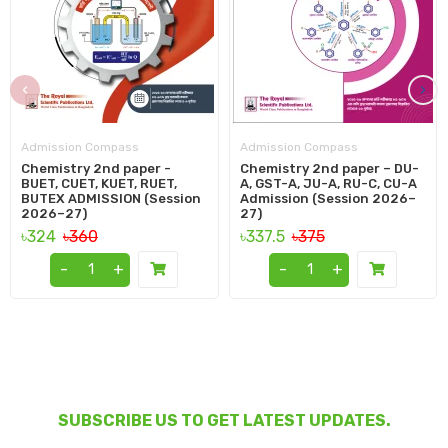
‹
›
Admission Compass
Admission Compass
Chemistry 2nd paper -
Chemistry 2nd paper – DU-
BUET, CUET, KUET, RUET,
A, GST-A, JU-A, RU-C, CU-A
BUTEX ADMISSION (Session
Admission (Session 2026–
2026–27)
27)
৳324
৳360
৳337.5
৳375
-
+
-
+
SUBSCRIBE US TO GET LATEST UPDATES.