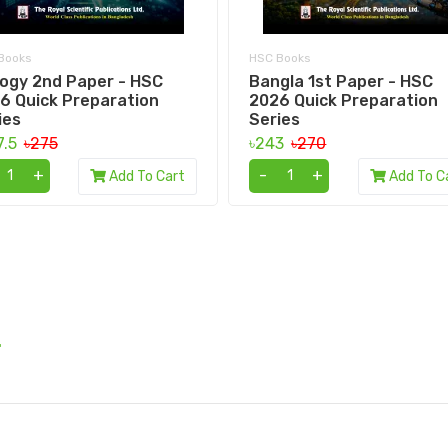
Books
HSC Books
logy 2nd Paper - HSC
Bangla 1st Paper - HSC
6 Quick Preparation
2026 Quick Preparation
ies
Series
7.5
৳275
৳243
৳270
+
-
+
Add To Cart
Add To C
.