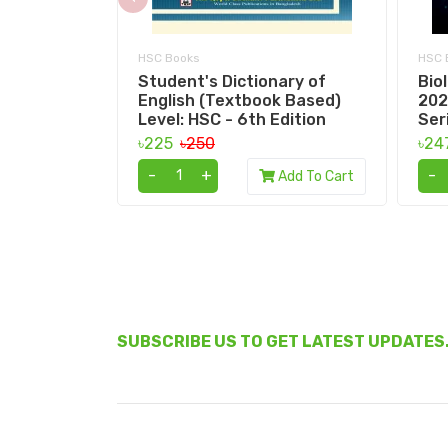
HSC Books
HSC 
Student's Dictionary of
Bio
English (Textbook Based)
202
Level: HSC - 6th Edition
Ser
৳225
৳250
৳24
-
+
-
Add To Cart
SUBSCRIBE US TO GET LATEST UPDATES