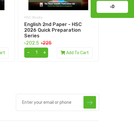
৳0
HSC Books
HSC Books
English 2nd Paper - HSC
HSC Bangl
2026 Quick Preparation
understand
Series
৳297
৳330
৳202.5
৳225
-
+
-
+
art
Add To Cart