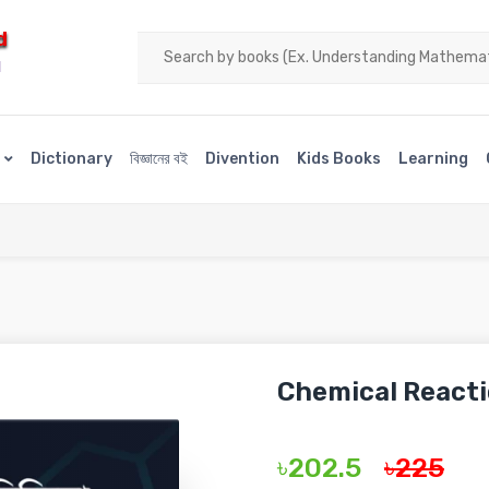
d
H
s
Dictionary
বিজ্ঞানের বই
Divention
Kids Books
Learning
Chemical Reacti
৳202.5
৳225