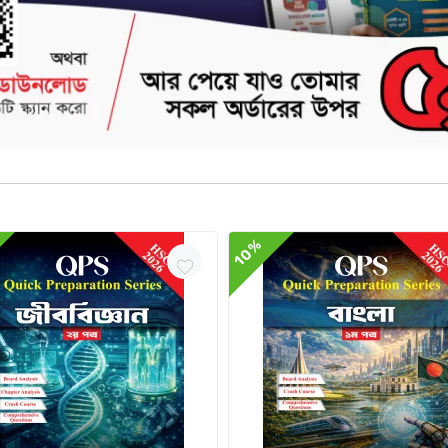
র যত ভালো ধারণা থাকবে তত সহজেই তুমি রসায়নকে বুঝতে শিখবে। এই বইয়ে তোমাদের উচ্চ মাধ্যমিক রসায়
াধ্যমে আয়ত্তে আনতে পারো। এছাড়াও বিক্রিয়ক ও উৎপাদ যৌগগুলোকে সহজে চেনার জন্য শুরুতেই যৌ
10%