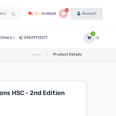
0
Account
TRACK ORDER
0
Others
🎧 09639112211
৳0
/
Product Details
Home
ons HSC - 2nd Edition