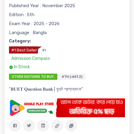
Published Year : November 2025
Edition : 5th
Exam Year : 2025 - 2026
Language : Bangla
Category:
in
#1 Best Seller
Admission Compass
In Stock
OTHER EDITIONS TO BUY:
4TH (৳651.2)
"𝐁𝐔𝐄𝐓 𝐐𝐮𝐞𝐬𝐭𝐢𝐨𝐧 𝐁𝐚𝐧𝐤 | বুয়েট প্রশ্নব্যাংক"