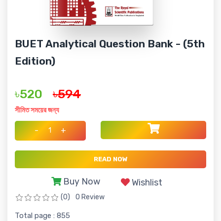
BUET Analytical Question Bank - (5th
Edition)
৳520
৳594
সীমিত সময়ের জন্য
-
+
READ NOW
Buy Now
Wishlist
(0)
0 Review
Total page : 855