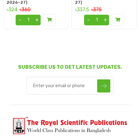
2026–27)
27)
৳324
৳360
৳337.5
৳375
-
+
-
+
SUBSCRIBE US TO GET LATEST UPDATES.