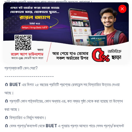
ভর্তি যুদ্ধে তারাই সফল হতে পারে যাদের প্রস্তুতি সবচেয়ে জোরালো।
আর জোরালো প্রস্তুতি গ্রহণের জন্য প্রয়োজন বিগত বছরের প্রশ্ন অনুশীলন করা। বিগত
বছরের প্রশ্ন অনুশীলন করলে বিশ্ববিদ্যালয়ের ভর্তি পরীক্ষার প্রশ্নপত্রের প্যাটার্ন, মানবণ্টন,
সিলেবাস, সময় ইত্যাদি বিষয়ে দক্ষতা আসবে। তাই শিক্ষার্থীদের বুয়েট ভর্তির স্বপ্ন পূরণের পথকে
সহজ করতে “দি রয়েল সায়েন্টিফিক পাবলিকেশন্স” হতে প্রকাশিত হয়েছে দেশের সেরা
রেফারেন্সভিত্তিক ও ব্যাখ্যামূলক “
BUET Question Bank
”.
প্রশ্নব্যাংকটি কেন সেরা?
------------------------
🧲
BUET
এর বিগত ২৫ বছরের প্রতিটি প্রশ্নের রেফারেন্স সহ বিস্তারিত উত্তর দেওয়া
আছে।
🧲 প্রশ্নটি কোন পাঠ্যবইয়ের, কোন অধ্যায় এর, কত নম্বর পৃষ্ঠা থেকে করা হয়েছে তা উল্লেখ
করা আছে।
🧲 বিস্তারিত ও নির্ভুল সমাধান।
🧲 যেসব প্রশ্ন/কনসেপ্ট থেকে
BUET
এ পুনরায় প্রশ্ন আসতে পারে সেসব প্রশ্ন/কনসেপ্ট