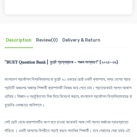
Description
Review(0)
Delivery & Return
"𝐁𝐔𝐄𝐓 𝐐𝐮𝐞𝐬𝐭𝐢𝐨𝐧 𝐁𝐚𝐧𝐤 | বুয়েট প্রশ্নব্যাংক - পঞ্চম সংস্করণ" (২০২৫-২৬)
বাংলাদেশ প্রকৌশল বিশ্ববিদ্যালয় বা বুয়েট ৯১ একরের ছোট্ট একটি ক্যাম্পাস, অথচ দেশের প্রায়
প্রতিটি অঞ্চলের অজস্র শিক্ষার্থী ক্যাম্পাসটি নিজের করে পেতে চায়। প্রত্যেকেরই স্বপ্ন আকাশ
ছোঁয়ার। বিজ্ঞান ও প্রযুক্তিগত দিক দিয়ে বিবেচনা করলে, বাংলাদেশ প্রকৌশল বিশ্ববিদ্যালয়ের বা
বুয়েটের একচ্ছত্র আধিপত্য।
সেই ছোট থেকে ক্যাম্পাসটির অংশ হতে চাওয়া অনেকেই আজ সেই স্বপ্ন অর্জনের দ্বারপ্রান্তে
দাঁড়িয়ে । একটি আসনের বিপরীতে লড়াই করবে শতাধিক শিক্ষার্থী। তবে সেরাদের সেরা হবার এই