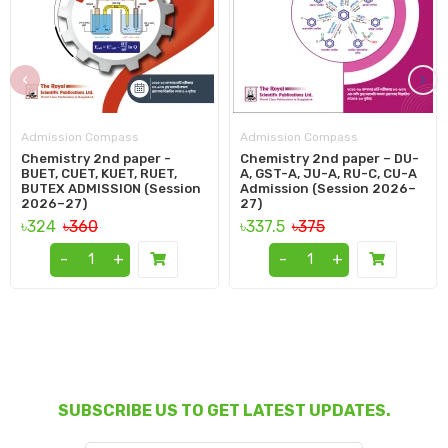
‹
›
Admission Compass
Admission Compass
Chemistry 2nd paper -
Chemistry 2nd paper – DU-
BUET, CUET, KUET, RUET,
A, GST-A, JU-A, RU-C, CU-A
BUTEX ADMISSION (Session
Admission (Session 2026–
2026–27)
27)
৳324
৳360
৳337.5
৳375
-
+
-
+
SUBSCRIBE US TO GET LATEST UPDATES.