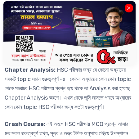
Board Analysis :
যেখানে বিগত বছরের প্রশ্নগুলো Analysis
করে অধ্যায়টি সৃজনশীল ও বহুনির্বাচনি প্রশ্নের জন্য কতটা গুরুত্বপূর্ণ তা
উল্লেখ করা হয়েছে। অধ্যায়টি থেকে HSC পরীক্ষায় সচরাচর কতটি
বহুনির্বাচনি ও কতটি সৃজনশীল প্রশ্ন এসে থাকে তার একটি চিত্র তুলে ধরা
হয়েছে; যা দেখে তুমি ধারণা পেতে পারো তোমাদের HSC পরীক্ষায় অধ্যায়টি
থেকে কতটি MCQ ও CQ আসতে পারে।
Chapter Analysis:
HSC পরীক্ষার জন্য যে কোনো অধ্যায়ের
সবকটি topic সমান গুরুত্বপূর্ণ নয়। কোনো অধ্যায়ের কোন কোন topic
থেকে সচরাচর HSC পরীক্ষায় প্রশ্ন হয়ে থাকে তা Analysis করা হয়েছে
Chapter Analysis অংশে। এখান থেকে তুমি জানতে পারবে অধ্যায়ের
কোন কোন topic HSC পরীক্ষার জন্য কতটা গুরুত্বপূর্ণ।
Crash Course:
এই অংশে HSC পরীক্ষায় MCQ প্রশ্নে আসার
মত সকল গুরুত্বপূর্ণ তথ্য, সূত্র ও তত্ত্ব টপিক অনুসারে গুছিয়ে উপস্থাপন