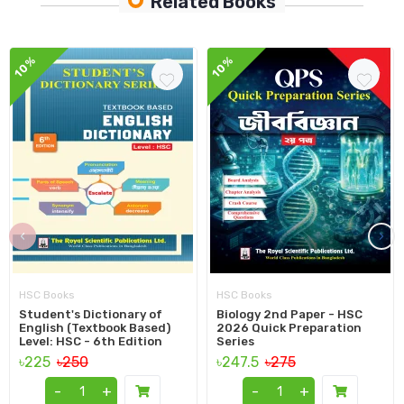
Related Books
10%
10%
‹
›
HSC Books
HSC Books
Student's Dictionary of
Biology 2nd Paper - HSC
English (Textbook Based)
2026 Quick Preparation
Level: HSC - 6th Edition
Series
৳225
৳250
৳247.5
৳275
-
+
-
+