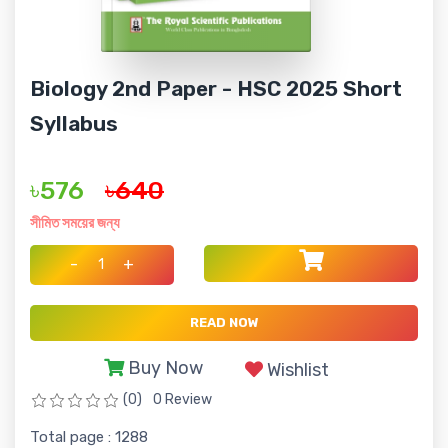
Biology 2nd Paper - HSC 2025 Short
Syllabus
৳576
৳640
সীমিত সময়ের জন্য
-
+
READ NOW
Buy Now
Wishlist
(0)
0 Review
Total page : 1288