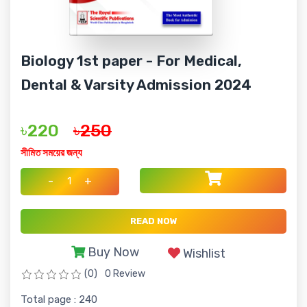
Biology 1st paper - For Medical,
Dental & Varsity Admission 2024
৳220
৳250
সীমিত সময়ের জন্য
-
+
READ NOW
Buy Now
Wishlist
(0)
0 Review
Total page : 240