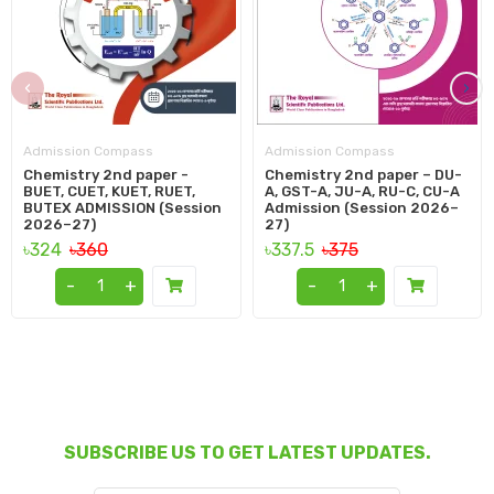
‹
›
Admission Compass
Admission Compass
Chemistry 2nd paper -
Chemistry 2nd paper – DU-
BUET, CUET, KUET, RUET,
A, GST-A, JU-A, RU-C, CU-A
BUTEX ADMISSION (Session
Admission (Session 2026–
2026–27)
27)
৳324
৳360
৳337.5
৳375
-
+
-
+
SUBSCRIBE US TO GET LATEST UPDATES.