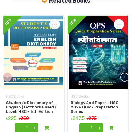
Related Books
10%
10%
‹
›
HSC Books
HSC Books
Student's Dictionary of
Biology 2nd Paper - HSC
English (Textbook Based)
2026 Quick Preparation
Level: HSC - 6th Edition
Series
৳225
৳250
৳247.5
৳275
-
+
-
+