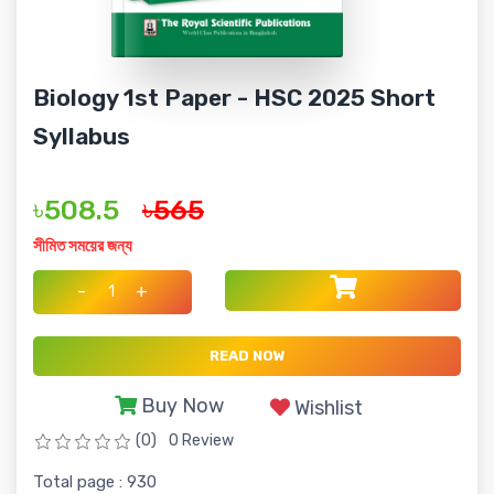
Biology 1st Paper - HSC 2025 Short
Syllabus
৳508.5
৳565
সীমিত সময়ের জন্য
-
+
READ NOW
Buy Now
Wishlist
(0)
0 Review
Total page : 930