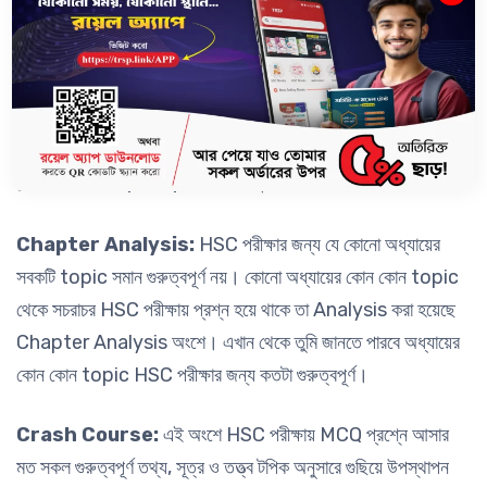
Board Analysis :
যেখানে বিগত বছরের প্রশ্নগুলো Analysis
করে অধ্যায়টি সৃজনশীল ও বহুনির্বাচনি প্রশ্নের জন্য কতটা গুরুত্বপূর্ণ তা
উল্লেখ করা হয়েছে। অধ্যায়টি থেকে HSC পরীক্ষায় সচরাচর কতটি
বহুনির্বাচনি ও কতটি সৃজনশীল প্রশ্ন এসে থাকে তার একটি চিত্র তুলে ধরা
হয়েছে; যা দেখে তুমি ধারণা পেতে পারো তোমাদের HSC পরীক্ষায় অধ্যায়টি
থেকে কতটি MCQ ও CQ আসতে পারে।
Chapter Analysis:
HSC পরীক্ষার জন্য যে কোনো অধ্যায়ের
সবকটি topic সমান গুরুত্বপূর্ণ নয়। কোনো অধ্যায়ের কোন কোন topic
থেকে সচরাচর HSC পরীক্ষায় প্রশ্ন হয়ে থাকে তা Analysis করা হয়েছে
Chapter Analysis অংশে। এখান থেকে তুমি জানতে পারবে অধ্যায়ের
কোন কোন topic HSC পরীক্ষার জন্য কতটা গুরুত্বপূর্ণ।
Crash Course:
এই অংশে HSC পরীক্ষায় MCQ প্রশ্নে আসার
মত সকল গুরুত্বপূর্ণ তথ্য, সূত্র ও তত্ত্ব টপিক অনুসারে গুছিয়ে উপস্থাপন