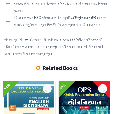
কলেজের টেস্ট পরীক্ষায় আসা প্রশ্নগুলোর বিস্তারিত ও সাবলীল সমাধান সংযোজন করা
হয়েছে।
বইয়ের শেষ অংশে HSC পরীক্ষার মানবণ্টন অনুযায়ী
১০টি পূর্ণাঙ্গ মডেল টেস্ট
যোগ করা
হয়েছে, যা অনুশীলনের মাধ্যমে শিক্ষার্থীরা নিজেদের প্রস্তুতি যাচাই করতে পারবে।
আমাদের দৃঢ় বিশ্বাস—এই সহায়ক বইটি তোমাদের সাফল্যের সিঁড়ি নির্মাণে একটি গুরুত্বপূর্ণ
হাতিয়ার হিসেবে কাজ করবে। তোমাদের স্বপ্নপূরণের এই যাত্রায় আমরা সর্বদাই পাশে আছি।
তোমাদের সফলতাই আমাদের পরম প্রাপ্তি।
Related Books
10%
10%