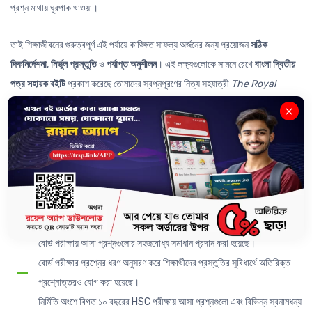
প্রশ্ন মাথায় ঘুরপাক খাওয়া।
তাই শিক্ষাজীবনের গুরুত্বপূর্ণ এই পর্যায়ে কাঙ্ক্ষিত সাফল্য অর্জনের জন্য প্রয়োজন
সঠিক
দিকনির্দেশনা
,
নির্ভুল প্রস্তুতি
ও
পর্যাপ্ত অনুশীলন
। এই লক্ষ্যগুলোকে সামনে রেখে
বাংলা দ্বিতীয়
পত্র সহায়ক বইটি
প্রকাশ করেছে তোমাদের স্বপ্নপূরণের নিত্য সহযাত্রী
The Royal
Scientific Publications Ltd.
এই সহায়ক বইটি যেভাবে সাজানো হয়েছে—
২০১৬ থেকে ২০২৫ সাল পর্যন্ত সকল বোর্ড পরীক্ষার সমাধান অধ্যায়ভিত্তিক সংযোজন
করা হয়েছে।
ব্যাকরণ অংশে প্রতিটি অধ্যায়ের শুরুতে বোর্ড পরীক্ষায় আসা টপিকগুলোর প্রাথমিক
আলোচনা দেওয়া হয়েছে, যা বোর্ড প্রশ্নের সমাধান বুঝতে সহায়ক হবে। এরপর বিগত
বোর্ড পরীক্ষায় আসা প্রশ্নগুলোর সহজবোধ্য সমাধান প্রদান করা হয়েছে।
বোর্ড পরীক্ষার প্রশ্নের ধরণ অনুসরণ করে শিক্ষার্থীদের প্রস্তুতির সুবিধার্থে অতিরিক্ত
প্রশ্নোত্তরও যোগ করা হয়েছে।
নির্মিতি অংশে বিগত ১০ বছরের HSC পরীক্ষায় আসা প্রশ্নগুলো এবং বিভিন্ন স্বনামধন্য