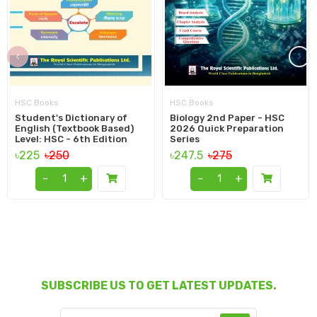
‹
›
HSC Books
HSC Books
Student's Dictionary of
Biology 2nd Paper - HSC
English (Textbook Based)
2026 Quick Preparation
Level: HSC - 6th Edition
Series
৳225
৳250
৳247.5
৳275
-
+
-
+
SUBSCRIBE US TO GET LATEST UPDATES.