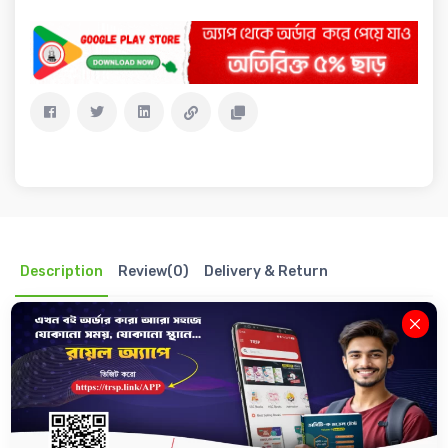
Description
Review(0)
Delivery & Return
Buet Model Test | বুয়েট মডেল টেস্ট - ৬ষ্ঠ সংস্করণ
বুয়েট রিটেন এর পূর্ণাঙ্গ প্রস্তুতি।
*অধ্যায়ভিত্তিক মডেল টেস্ট