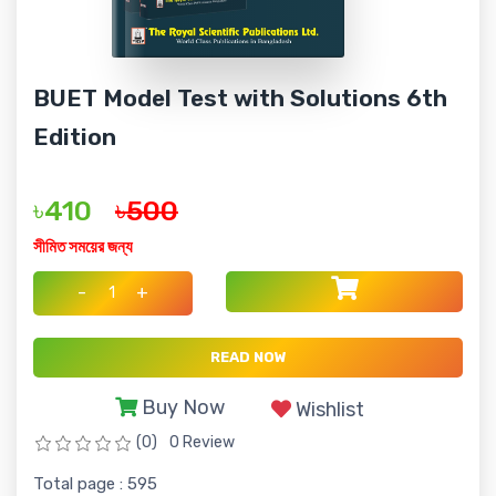
BUET Model Test with Solutions 6th
Edition
৳410
৳500
সীমিত সময়ের জন্য
-
+
READ NOW
Buy Now
Wishlist
(0)
0 Review
Total page : 595