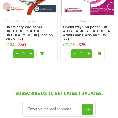
‹
›
Admission Compass
Admission Compass
Chemistry 2nd paper -
Chemistry 2nd paper – DU-
BUET, CUET, KUET, RUET,
A, GST-A, JU-A, RU-C, CU-A
BUTEX ADMISSION (Session
Admission (Session 2026–
2026–27)
27)
৳324
৳360
৳337.5
৳375
-
+
-
+
SUBSCRIBE US TO GET LATEST UPDATES.