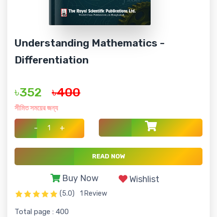
Understanding Mathematics -
Differentiation
৳352
৳400
সীমিত সময়ের জন্য
-
+
READ NOW
Buy Now
Wishlist
(5.0)
1 Review
Total page : 400