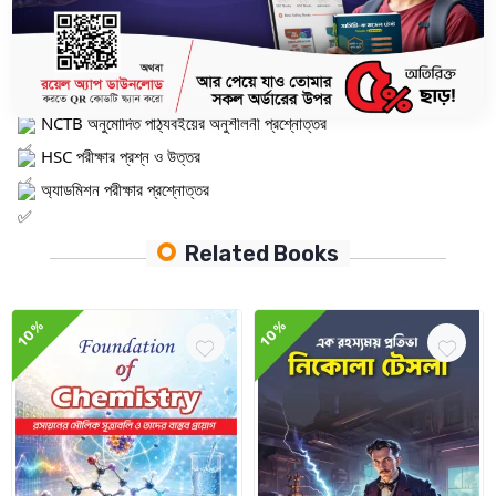
প্রয়োজনীয় সূত্রাবলি
অধ্যায়ভিত্তিক বিশ্লেষণ ও আলোচনা
Short-Cut Exclusives
NCTB অনুমোদিত পাঠ্যবইয়ের অনুশীলনী প্রশ্নোত্তর
HSC পরীক্ষার প্রশ্ন ও উত্তর
অ্যাডমিশন পরীক্ষার প্রশ্নোত্তর
Related Books
10%
10%