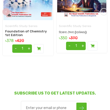
‹
›
Scientific Study Series
Scientific Study Series
Foundation of Chemistry
নিকোলা টেসলা (হার্ডকভার)
1st Edition
৳350
৳390
৳378
৳420
-
+
-
+
SUBSCRIBE US TO GET LATEST UPDATES.