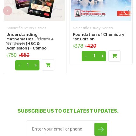
‹
›
Scientific Study Series
Scientific Study Series
Understanding
Foundation of Chemistry
Mathematics - ইন্টিগ্রেশন +
1st Edition
ডিফারেন্সিয়েশন (HSC &
৳378
৳420
Admission) - Combo
৳750
৳850
-
+
-
+
SUBSCRIBE US TO GET LATEST UPDATES.