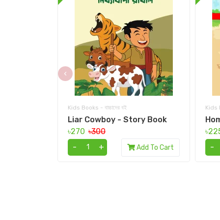
‹
Kids Books - বাচ্চাদের বই
Kids B
Liar Cowboy - Story Book
Ho
৳270
৳300
৳22
-
+
-
Add To Cart