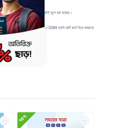
র এই অমূল্য গল্পটিতেই সেই গভীর শিক্ষাই তুলে ধরা হয়েছে।
 সুরক্ষিত। ভেতরের প্রতিটি পৃষ্ঠা ৩০০ GSM গ্লসি আর্ট কার্ড দিয়ে সাজানো
10%
10%