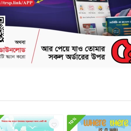
িরাম চেষ্টাই প্রকৃত বিজয়ের চাবিকাঠি। অহংকার নয়, ধৈর্য ও নিষ্ঠাই শেষ হাসি এনে দেয়। খরগোশ ও কচ্ছপে
ীয়। ১৩.৫ ইঞ্চি দৈর্ঘ্য ও ১০.৫ ইঞ্চি প্রস্থের এই বইয়ের কভার পেজ স্পট ও ম্যাট ল্যামিনেশন দ্বারা
, এবং গল্পের শিক্ষাও তাদের মনে স্থায়ী হবে।
10%