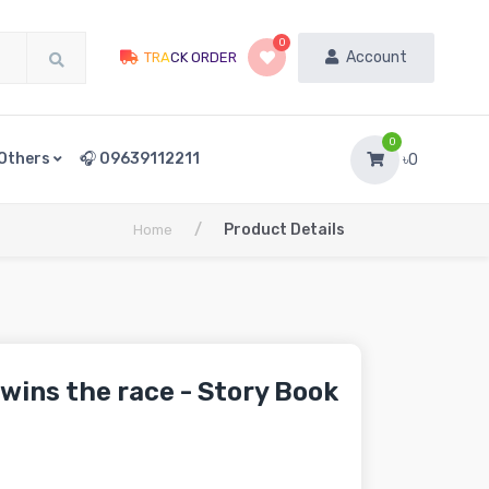
0
Account
TRACK ORDER
0
Others
🎧 09639112211
৳0
/
Product Details
Home
wins the race - Story Book