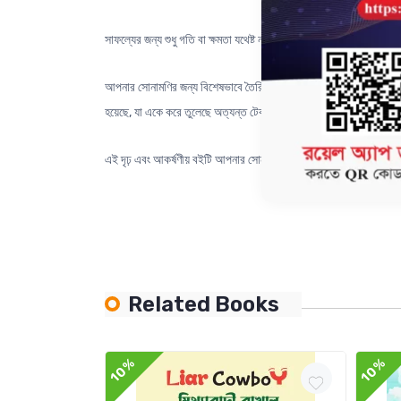
সাফল্যের জন্য শুধু গতি বা ক্ষমতা যথেষ্ট নয়; একাগ্রতা, অধ্যবসায় এবং অব
আপনার সোনামণির জন্য বিশেষভাবে তৈরি এই বইটি গুণগত মানের দিক থেকে অতুলন
হয়েছে, যা একে করে তুলেছে অত্যন্ত টেকসই ও দৃষ্টিনন্দন।
এই দৃঢ় এবং আকর্ষণীয় বইটি আপনার সোনামণি দীর্ঘদিন ধরে আনন্দের সাথে পড়বে
Related Books
10%
10%