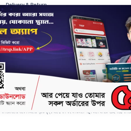
Delivery & Return
ানা অতিক্রম করে যায়; যেখানে অনুসন্ধান ও অবিষ্কারের নেশায় মহাবিশ্বের রহস্য উন্মোচিত হয়।
শুধু বিজ্ঞানীদের জীবনী জেনেই ক্ষান্ত হবো না বরং তাদের বিস্ময়কর সব উদ্ভাবন আর মজাদার সব আবিষ্ক
রে দিলেন। কিভাবেই বা তাঁরা এই মহাবিশ্বকে আমাদের সামনে নতুনভাবে তুলে ধরলেন !
রে যদি তোমাদের মাঝে বিজ্ঞানের প্রতি তৃষ্ণা জাগে; যদি এই জগতটাকে নতুন ভাবে জানতে ইচ্ছে করে; যদি