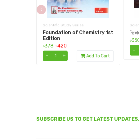
‹
Scientific Study Series
Scien
Foundation of Chemistry 1st
নিকোল
Edition
৳35
৳378
৳420
-
-
+
Add To Cart
SUBSCRIBE US TO GET LATEST UPDATES