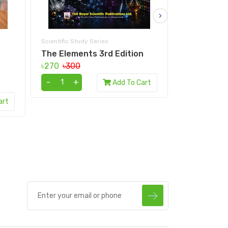
›
Scientific Study Series
Scientific Stud
Understan
The Elements 3rd Edition
Mathematics-- 
৳270
৳300
- 2nd Edit
Admission)
-
+
Add To Cart
৳297
৳330
art
-
+