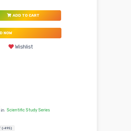
ADD TO CART
D NOW
Wishlist
in
Scientific Study Series
 (৳495)