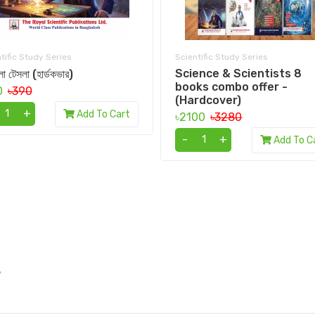
tific Study Series
Scientific Study Series
Science & Scientists 8
া টেসলা (হার্ডকভার)
books combo offer -
0
৳390
(Hardcover)
+
Add To Cart
৳2100
৳3280
-
+
Add To C
.