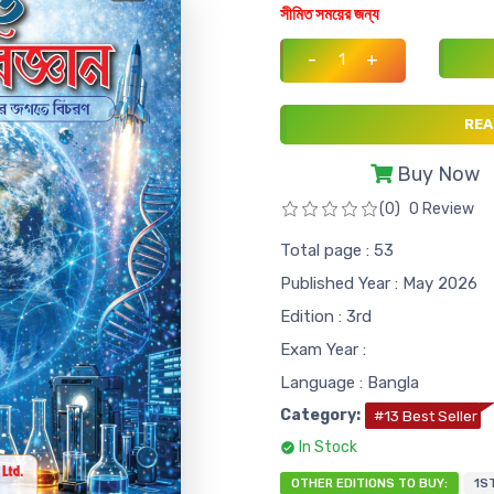
সীমিত সময়ের জন্য
-
+
REA
Buy Now
(0)
0 Review
Total page : 53
Published Year : May 2026
Edition : 3rd
Exam Year :
Language : Bangla
Category:
#13 Best Seller
In Stock
OTHER EDITIONS TO BUY:
1ST