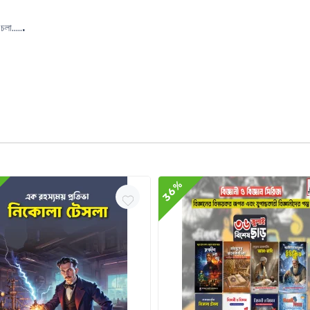
লা.....
.
36%