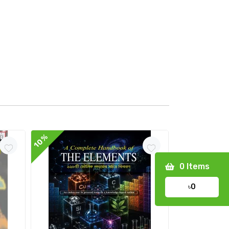
10%
10%
0
Items
৳0