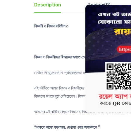
Description
Review(0)
বিজ্ঞানী ও বিজ্ঞান ভলিউম ৩
বিজ্ঞান ও বিজ্ঞানীদের বিস্ময়কর জগতে তোমাকে স্বাগতম !
যেখানে কৌতুহল কোনো প্রতিবন্ধকতা মানে না; যেখানে জ্ঞানের তৃষ্ণা সকল সীম
এই বইটিতে আমরা বিজ্ঞান ও বিজ্ঞানীদের সেই বিস্ময়কর জগতে বিচরণ করবো। 
বিজ্ঞানের জগতে ছুটে বেড়িয়েছেন। কিভাবে তাঁরা পৃথিবীর ভাগ্য পরিবর্তন ক
আমাদের এই বইটির মাধ্যমে বিজ্ঞান ও বিজ্ঞানীদের বিস্ময়কর জগতে বিচরণ ক
“থাকবো নাকো বদ্ধ ঘরে, দেখবো এবার জগতটাকে ”