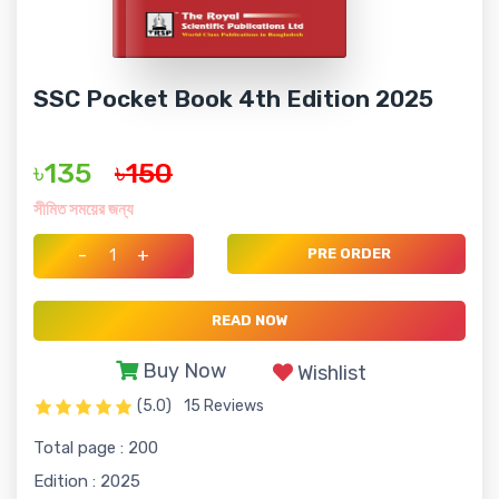
SSC Pocket Book 4th Edition 2025
৳135
৳150
সীমিত সময়ের জন্য
-
+
PRE ORDER
READ NOW
Buy Now
Wishlist
(5.0)
15 Reviews
Total page : 200
Edition : 2025