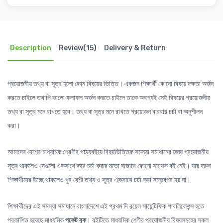
Description
Review(15)
Delivery & Return
প্রয়োজনীয় তথ্য বা সূত্র হলো কোন বিষয়ের ভিত্তি। একজন শিক্ষার্থী কোনো বিষয়ে দক্ষতা অর্জন
করতে চাইলে তথাপি ভালো ফলাফল অর্জন করতে চাইলে তাকে অবশ্যই সেই বিষয়ের প্রয়োজনীয়
তথ্য বা সূত্র মনে রাখতে হবে। তথ্য বা সূত্র মনে রাখতে প্রয়োজন বারবার চর্চা বা অনুশীলন
করা।
আমাদের দেশের মাধ্যমিক শ্রেণীর পাঠ্যবইয়ে বিষয়ভিত্তিক সমস্যা সমাধানের জন্য প্রয়োজনীয়
সূত্র থাকলেও সেগুলো একসাথে করে চর্চা করার মতো বাজারে কোনো সহায়ক বই নেই। যার দরুন
শিক্ষার্থীদের ইচ্ছে থাকলেও খুব বেশী তথ্য ও সূত্র একসাথে চর্চা করা সম্ভবপর হয় না।
শিক্ষার্থীদের এই সমস্যা সমাধানে বাংলাদেশে এই প্রথম দি রয়েল সায়েন্টিফিক পাবলিকেশন্স হতে
প্রকাশিত হয়েছে মাধ্যমিক
পকেট বুক
। বইটিতে মাধ্যমিক শেণীর প্রয়োজনীয় বিষয়সমূহের সকল