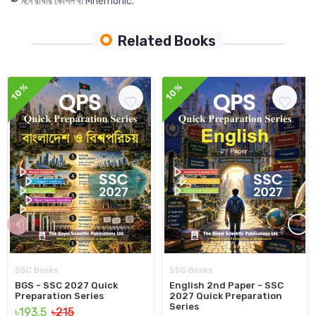
✒ মনে রাখার কৌশল বা Mnemonic.
Related Books
10%
10%
‹
›
SSC Books
SSC Books
BGS - SSC 2027 Quick
English 2nd Paper - SSC
Preparation Series
2027 Quick Preparation
Series
৳193.5
৳215