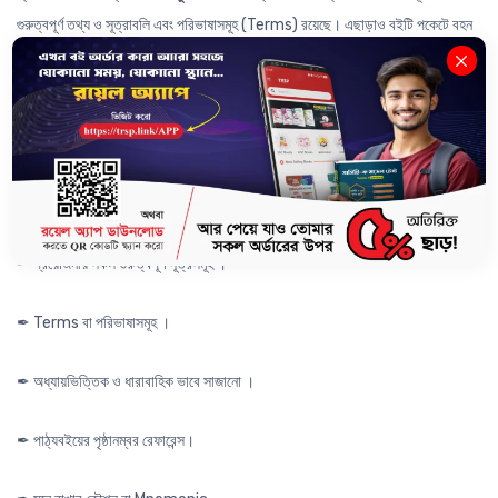
গুরুত্বপূর্ণ তথ্য ও সূত্রাবলি এবং পরিভাষাসমূহ (Terms) রয়েছে। এছাড়াও বইটি পকেটে বহন
করার উপযুক্ত বিধায় শিক্ষার্থীরা হাঁটতে, চলতে, ভ্রমনে যে কোন অবস্থায় পড়তে পারবে। তাই
মোবাইলে অযথা সময় নষ্ট না করে সময়টা দিন রয়েল
এসএসসি পকেট বই
এ।
বইটি
কেন সেরা ?
✒ মাধ্যমিক শ্রেণীর প্রয়োজনীয় বিষয়সমূহের সকল প্রয়োজনীয় গুরুত্বপূর্ণ তথ্য ।
✒ প্রয়োজনীয় সকল গুরুত্বপূর্ণ সূত্রসমূহ ।
✒ Terms বা পরিভাষাসমূহ ।
✒ অধ্যায়ভিত্তিক ও ধারাবাহিক ভাবে সাজানো ।
✒ পাঠ্যবইয়ের পৃষ্ঠানম্বর রেফারেন্স।