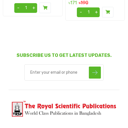
৳171
৳190
-
+
-
+
SUBSCRIBE US TO GET LATEST UPDATES.