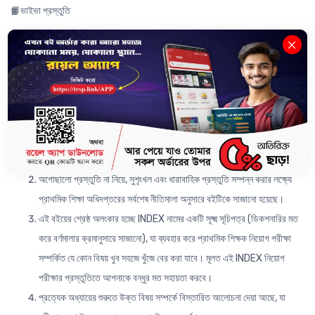
📙ভাইভা প্রস্তুতি
✍️ বইটির অনন্য বৈশিষ্ট্যসমূহ:
-------------------------
প্রাথমিক শিক্ষক নিয়োগ পরীক্ষায় সফলতার জন্য অপরিহার্য গাইড।
অগোছালো প্রস্তুতি না নিয়ে, সুশৃংখল এবং ধারাবাহিক প্রস্তুতি সম্পন্ন করার লক্ষ্যে
প্রাথমিক শিক্ষা অধিদপ্তরের সর্বশেষ নীতিমালা অনুসারে বইটিকে সাজানো হয়েছে।
এই বইয়ের শ্রেষ্ঠ অলংকার হচ্ছে INDEX নামের একটি সূক্ষ্ম সূচিপত্র (ডিকশনারির মত
করে বর্ণমালার ক্রমানুসারে সাজানো), যা ব্যবহার করে প্রাথমিক শিক্ষক নিয়োগ পরীক্ষা
সম্পর্কিত যে কোন বিষয় খুব সহজে খুঁজে বের করা যাবে। মূলত এই INDEX নিয়োগ
পরীক্ষার প্রস্তুতিতে আপনাকে বন্ধুর মত সহায়তা করবে।
প্রত্যেক অধ্যায়ের শুরুতে উক্ত বিষয় সম্পর্কে বিস্তারিত আলোচনা দেয়া আছে, যা