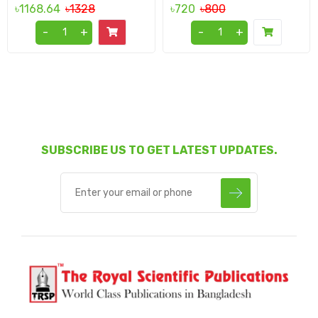
৳1168.64
৳1328
৳720
৳800
-
+
-
+
SUBSCRIBE US TO GET LATEST UPDATES.