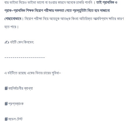
বার ভাইভা দিয়েও ভাইভা ভালো না হওয়ার কারনে অনেকে চাকরি পাননি ।
তাই প্রাথমিক ও
প্রাক-প্রাথমিক শিক্ষক নিয়োগ পরীক্ষায় সফলতা পেতে প্রস্তুতিটা নিতে হবে সাজানো
গোছানোভাবে
। নিয়োগ পরীক্ষা নিয়ে অহেতুক আতঙ্ক কিংবা অতিরিক্ত আত্মবিশ্বাস ক্ষতির কারণ
হতে পারে।
✍️ বইটি কেন কিনবেন:
--------------------
এ বইটিতে রয়েছে একের ভিতর চারের সুবিধা-
📙বহুনির্বাচনীর ব্যাখ্যা
📙প্রশ্নব্যাংক
📙মডেল টেস্ট