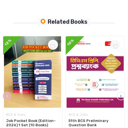
Related Books
12%
10%
‹
›
BCS & Jobs
BCS & Jobs
Job Pocket Book (Edition-
51th BCS Preliminary
2026) 1 Set (10 Books)
Question Bank