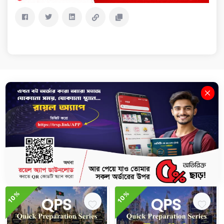
Description
Review(0)
Delivery & Return
Related Books
10%
10%