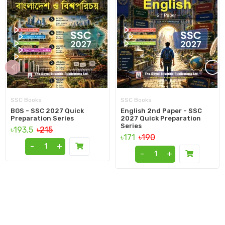
‹
›
SSC Books
SSC Books
BGS - SSC 2027 Quick
English 2nd Paper - SSC
Preparation Series
2027 Quick Preparation
Series
৳193.5
৳215
৳171
৳190
-
+
-
+