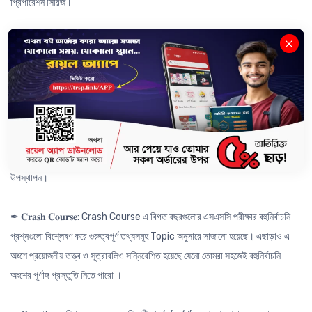
প্রিপারেশন সিরিজ।
যেখানে থাকছে -
✒ 𝐂𝐨𝐦𝐩𝐫𝐞𝐡𝐞𝐧𝐬𝐢𝐯𝐞 𝐐𝐮𝐞𝐬𝐭𝐢𝐨𝐧: বিগত বছরের প্রশ্নগুলো Analysis করে তৈরি করা
প্রতিটি অধ্যায়ের ২-৩ টি CQ যা অনুশীলনের মাধ্যমে পুরো অধ্যায়ের সকল গুরুত্বপূর্ণ
Concept তো কাভার হবেই; সাথে বিগত বছরের সকল বোর্ড প্রশ্ন সমাধান করা হয়ে যাবে।
✒ 𝐁𝐨𝐚𝐫𝐝 𝐀𝐧𝐚𝐥𝐲𝐬𝐢𝐬: বোর্ড এনালাইসিস এর মাধ্যমে কোনো একটি অধ্যায় MCQ বা CQ এর
জন্য কোন Topic টি কোন বোর্ডের জন্য কতটা গুরুত্বপূর্ণ চুলচেরা বিশ্লেষণের মাধ্যমে
উপস্থাপন।
✒ 𝐂𝐫𝐚𝐬𝐡 𝐂𝐨𝐮𝐫𝐬𝐞: Crash Course এ বিগত বছরগুলোর এসএসসি পরীক্ষার বহুনির্বাচনি
প্রশ্নগুলো বিশ্লেষণ করে গুরুত্বপূর্ণ তথ্যসমূহ Topic অনুসারে সাজানো হয়েছে। এছাড়াও এ
অংশে প্রয়োজনীয় তত্ত্ব ও সূত্রাবলিও সন্নিবেশিত হয়েছে যেনো তোমরা সহজেই বহুনির্বাচনি
অংশের পূর্ণাঙ্গ প্রস্তুতি নিতে পারো ।