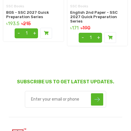
SSC Books
SSC Books
BGS - SSC 2027 Quick
English 2nd Paper - SSC
Preparation Series
2027 Quick Preparation
Series
৳193.5
৳215
৳171
৳190
-
+
-
+
SUBSCRIBE US TO GET LATEST UPDATES.