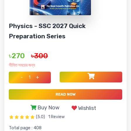
Physics - SSC 2027 Quick
Preparation Series
৳270
৳300
সীমিত সময়ের জন্য
-
+
READ NOW
Buy Now
Wishlist
(5.0)
1 Review
Total page : 408