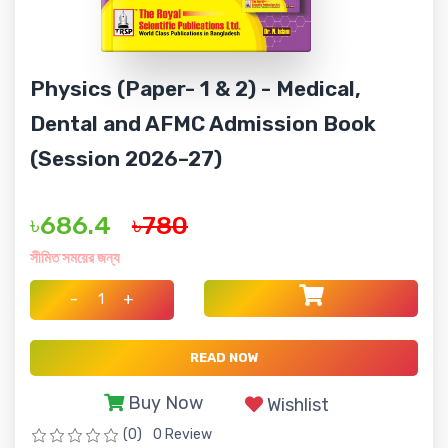
Physics (Paper- 1 & 2) - Medical,
Dental and AFMC Admission Book
(Session 2026–27)
৳686.4
৳780
সীমিত সময়ের জন্য
-
+
READ NOW
Buy Now
Wishlist
(0)
0 Review