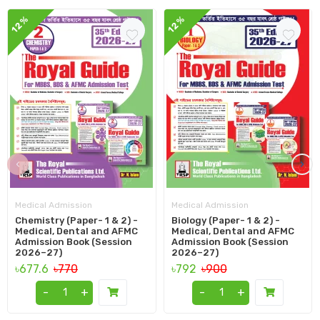
12%
12%
‹
›
Medical Admission
Medical Admission
Chemistry (Paper- 1 & 2) -
Biology (Paper- 1 & 2) -
Medical, Dental and AFMC
Medical, Dental and AFMC
Admission Book (Session
Admission Book (Session
2026–27)
2026–27)
৳677.6
৳770
৳792
৳900
-
+
-
+