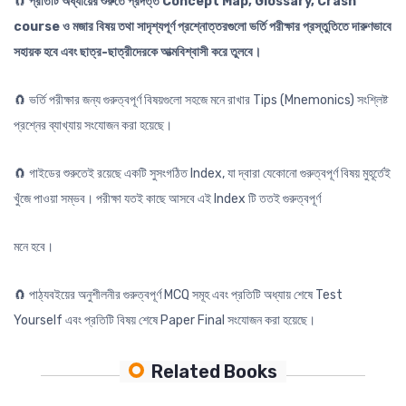
🧲
প্রতিটি অধ্যায়ের শুরুতে প্রদত্ত Concept Map, Glossary, Crash
course ও মজার বিষয় তথা সাদৃশ্যপূর্ণ প্রশ্নোত্তরগুলো ভর্তি পরীক্ষার প্রস্তুতিতে দারুণভাবে
সহায়ক হবে এবং ছাত্র-ছাত্রীদেরকে আত্মবিশ্বাসী করে তুলবে।
🧲
ভর্তি পরীক্ষার জন্য গুরুত্বপূর্ণ বিষয়গুলো সহজে মনে রাখার Tips (Mnemonics) সংশ্লিষ্ট
প্রশ্নের ব্যাখ্যায় সংযোজন করা হয়েছে।
🧲
গাইডের শুরুতেই রয়েছে একটি সুসংগঠিত Index, যা দ্বারা যেকোনো গুরুত্বপূর্ণ বিষয় মুহূর্তেই
খুঁজে পাওয়া সম্ভব। পরীক্ষা যতই কাছে আসবে এই Index টি ততই গুরুত্বপূর্ণ
মনে হবে।
🧲
পাঠ্যবইয়ের অনুশীলনীর গুরুত্বপূর্ণ MCQ সমূহ এবং প্রতিটি অধ্যায় শেষে Test
Yourself এবং প্রতিটি বিষয় শেষে Paper Final সংযোজন করা হয়েছে।
Related Books