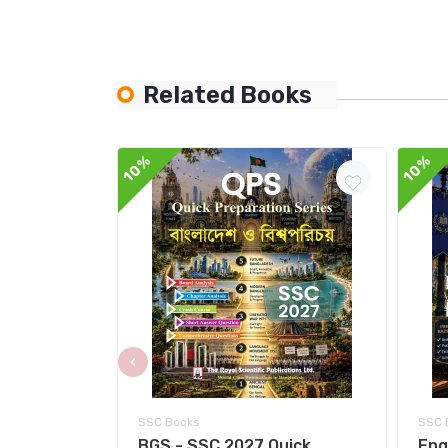
Related Books
10%
10%
‹
SSC Books
SSC 
BGS - SSC 2027 Quick
Eng