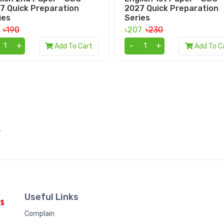
7 Quick Preparation
2027 Quick Preparation
ies
Series
1
৳190
৳207
৳230
+
-
+
Add To Cart
Add To C
.
Useful Links
Complain