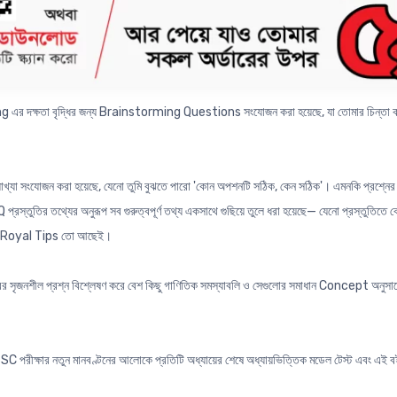
ুলসমূহের বিগত বছরগুলোর Test পরীক্ষার গুরুত্বপূর্ণ Conceptual সৃজনশীল প্রশ্নোত্তর অধ্যায়ভিত্
ষতা বৃদ্ধির জন্য Brainstorming Questions সংযোজন করা হয়েছে, যা তোমার চিন্তা করার ক্
 ব্যাখ্যা সংযোজন করা হয়েছে, যেনো তুমি বুঝতে পারো 'কোন অপশনটি সঠিক, কেন সঠিক'। এমনকি প্র
্তুতির তথ্যের অনুরূপ সব গুরুত্বপূর্ণ তথ্য একসাথে গুছিয়ে তুলে ধরা হয়েছে— যেনো প্রস্তুতিতে
হ Royal Tips তো আছেই।
ৃজনশীল প্রশ্ন বিশ্লেষণ করে বেশ কিছু গাণিতিক সমস্যাবলি ও সেগুলোর সমাধান Concept অনুসারে য
থে SSC পরীক্ষার নতুন মানবণ্টনের আলোকে প্রতিটি অধ্যায়ের শেষে অধ্যায়ভিত্তিক মডেল টেস্ট এবং এই ব