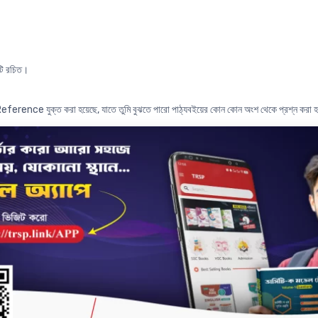
টি রচিত।
Reference যুক্ত করা হয়েছে, যাতে তুমি বুঝতে পারো পাঠ্যবইয়ের কোন কোন অংশ থেকে প্রশ্ন করা 
না প্রশ্নগুলোর নির্ভুল ও বিশ্লেষণধর্মী সমাধান দেওয়া হয়েছে, যাতে তুমি নতুন প্রশ্নের ধরন বুঝতে 
প্ত-উত্তর প্রশ্ন পাঠ্যবইয়ের Reference সহ আলোচনার ধারাবাহিকতা অনুসারে সাজানো হয়েছে, যেনো তুমি
্যায়টি সৃজনশীল ও বহুনির্বাচনি প্রশ্নের জন্য কতটা গুরুত্বপূর্ণ তা উল্লেখ করা হয়েছে। অধ্যায়
 তোমাদের SSC পরীক্ষায় অধ্যায়টি থেকে কতটি MCQ ও CQ আসতে পারে।
োট ১১ বছরের SSC পরীক্ষার প্রশ্নোত্তরগুলো বিস্তারিত উত্তরসহ অধ্যায়ভিত্তিক সংযোজন করা হয়েছ
্রশ্নোত্তরগুলো বুঝে Practice করার মাধ্যমে SSC এর জন্য গুরুত্বপূর্ণ Topic গুলোও আয়ত্তে