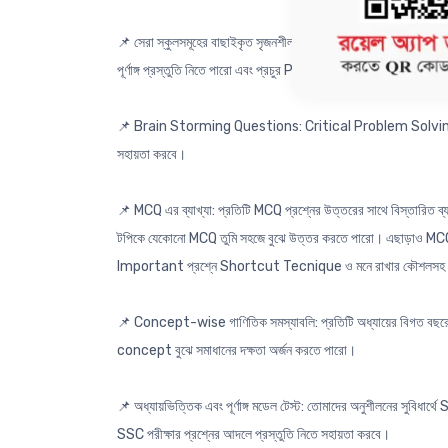
📌 সেরা স্কুলসমূহের বাছাইকৃত সৃজনশীল প্রশ্নোত্তর: শীর্ষস্থানীয় স্ক
পূর্ণাঙ্গ প্রস্তুতি নিতে পারো এবং প্রচুর Practice করতে পারো।
📌 Brain Storming Questions: Critical Problem Solving এর দক্
সহায়তা করবে।
📌 MCQ এর ব্যাখ্যা: প্রতিটি MCQ প্রশ্নের উত্তরের সাথে বিস্তারিত
টপিকে যেকোনো MCQ তুমি সহজে বুঝে উত্তর করতে পারো। এছাড়াও MCQ প্রস
Important প্রশ্নে Shortcut Tecnique ও মনে রাখার কৌশলস
📌 Concept-wise গাণিতিক সমস্যাবলি: প্রতিটি অধ্যায়ের বিগত বছরের স
concept বুঝে সমাধানের দক্ষতা অর্জন করতে পারো।
📌 অধ্যায়ভিত্তিক এবং পূর্ণাঙ্গ মডেল টেস্ট: তোমাদের অনুশীলনের সুবিধার্
SSC পরীক্ষার প্রশ্নের আদলে প্রস্তুতি নিতে সহায়তা করবে।