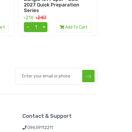
2027 Quick Preparation
Quick Prep
Series
৳153
৳170
৳216
৳240
-
+
-
+
art
Add To Cart
Contact & Support
09639112211