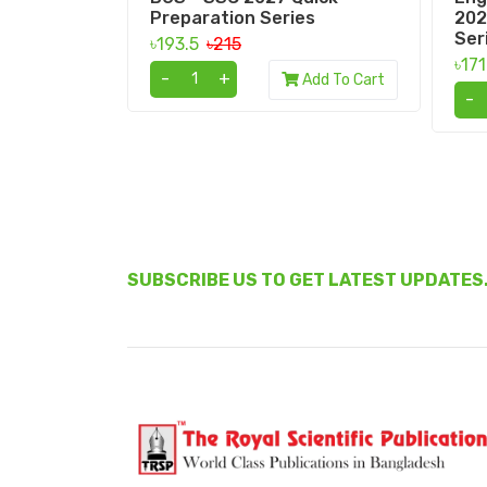
Preparation Series
202
Ser
৳193.5
৳215
৳17
-
+
Add To Cart
-
SUBSCRIBE US TO GET LATEST UPDATES