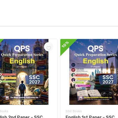
10%
Books
SSC Books
lish 2nd Paper - SSC
English 1st Paper - SSC