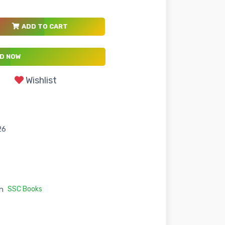
ADD TO CART
D NOW
Wishlist
26
n
SSC Books