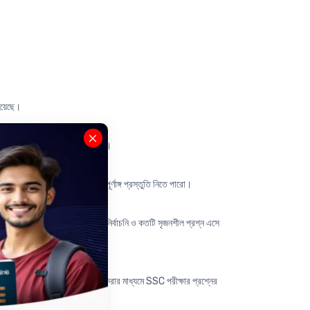
হয়েছে।
পারো এবং সঠিকভাবে উত্তর করতে পারো।
 প্রশ্নপত্রের এই নতুন অংশে পূর্ণাঙ্গ প্রস্তুতি নিতে পারো।
টি থেকে SSC পরীক্ষায় কতটি বহুনির্বাচনি ও কতটি সৃজনশীল প্রশ্ন এসে
ে, যেগুলো বুঝে বুঝে অনুশীলন করার মাধ্যমে SSC পরীক্ষার প্রশ্নের
 চলে আসবে।