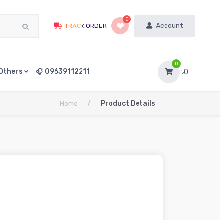
0
Account
TRACK ORDER
0
Others
🎧 09639112211
৳0
/
Product Details
Home
8