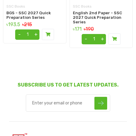
SSC Books
SSC Books
BGS - SSC 2027 Quick
English 2nd Paper - SSC
Preparation Series
2027 Quick Preparation
Series
৳193.5
৳215
৳171
৳190
-
+
-
+
SUBSCRIBE US TO GET LATEST UPDATES.