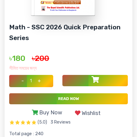
Math - SSC 2026 Quick Preparation
Series
৳180
৳200
সীমিত সময়ের জন্য
-
+
READ NOW
Buy Now
Wishlist
(5.0)
3 Reviews
Total page : 240