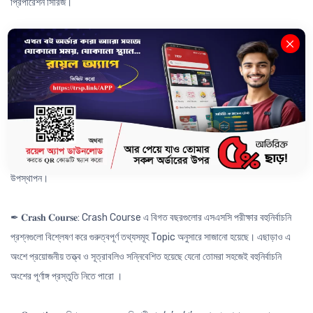
প্রিপারেশন সিরিজ।
যেখানে থাকছে -
✒ 𝐂𝐨𝐦𝐩𝐫𝐞𝐡𝐞𝐧𝐬𝐢𝐯𝐞 𝐐𝐮𝐞𝐬𝐭𝐢𝐨𝐧: বিগত বছরের প্রশ্নগুলো Analysis করে তৈরি করা
প্রতিটি অধ্যায়ের ২-৩ টি CQ যা অনুশীলনের মাধ্যমে পুরো অধ্যায়ের সকল গুরুত্বপূর্ণ
Concept তো কাভার হবেই; সাথে বিগত বছরের সকল বোর্ড প্রশ্ন সমাধান করা হয়ে যাবে।
✒ 𝐁𝐨𝐚𝐫𝐝 𝐀𝐧𝐚𝐥𝐲𝐬𝐢𝐬: বোর্ড এনালাইসিস এর মাধ্যমে কোনো একটি অধ্যায় MCQ বা CQ এর
জন্য কোন Topic টি কোন বোর্ডের জন্য কতটা গুরুত্বপূর্ণ চুলচেরা বিশ্লেষণের মাধ্যমে
উপস্থাপন।
✒ 𝐂𝐫𝐚𝐬𝐡 𝐂𝐨𝐮𝐫𝐬𝐞: Crash Course এ বিগত বছরগুলোর এসএসসি পরীক্ষার বহুনির্বাচনি
প্রশ্নগুলো বিশ্লেষণ করে গুরুত্বপূর্ণ তথ্যসমূহ Topic অনুসারে সাজানো হয়েছে। এছাড়াও এ
অংশে প্রয়োজনীয় তত্ত্ব ও সূত্রাবলিও সন্নিবেশিত হয়েছে যেনো তোমরা সহজেই বহুনির্বাচনি
অংশের পূর্ণাঙ্গ প্রস্তুতি নিতে পারো ।