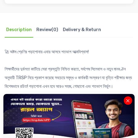
Description
Review(0)
Delivery & Return
🚀 অষ্টম শ্রেণির পড়াশোনায় এবার আসবে শতভাগ আত্মবিশ্বাস! 
শিক্ষার্থীদের দুর্বলতা কাটিয়ে সেরা প্রস্তুতি নিশ্চিত করতে, সর্বশেষ সিলেবাস ও নতুন মানবণ্টন 
অনুযায়ী TRSP নিয়ে প্রকাশ করেছে সবচেয়ে সমৃদ্ধ ও কার্যকরী সংস্করণ যা বৃত্তি পরীক্ষার জন্য 
বিশেষভাবে রচিত! পড়াশোনা এখন হবে আরও সহজ, গোছানো এবং শতভাগ নির্ভুল।
বইটির দারুণ সব বৈশিষ্ট্য:
✅ নতুন মানবণ্টন অনুযায়ী পাঠ্যবইয়ের রেফারেন্সসহ সংক্ষিপ্ত প্রশ্নোত্তর।
✅ বৃত্তি পরীক্ষার জন্য বিশেষভাবে রচিত ও সংকলিত।
✅ ২০২৫ সালের বৃত্তি পরীক্ষার প্রশ্নোত্তর সংযোজন।