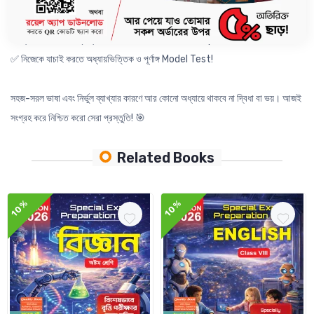
✅ বিগত JSC পরীক্ষার সৃজনশীল ও MCQ প্রশ্ন (অধ্যায়ভিত্তিক)।
✅ প্রতিটি MCQ-তে সঠিক ব্যাখ্যা ও পাঠ্যবইয়ের রেফারেন্স।
✅ দ্রুত মনে রাখার জন্য প্রয়োজনীয় Notes, Shortcut Tips ও Nice to Know।
✅ নিজেকে যাচাই করতে অধ্যায়ভিত্তিক ও পূর্ণাঙ্গ Model Test!
সহজ-সরল ভাষা এবং নির্ভুল ব্যাখ্যার কারণে আর কোনো অধ্যায়ে থাকবে না দ্বিধা বা ভয়। আজই 
সংগ্রহ করে নিশ্চিত করো সেরা প্রস্তুতি! 🎯
Related Books
10%
10%