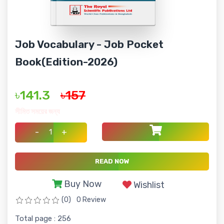
Job Vocabulary - Job Pocket
Book(Edition-2026)
৳141.3
৳157
সীমিত সময়ের জন্য
-
+
READ NOW
Buy Now
Wishlist
(0)
0 Review
Total page : 256