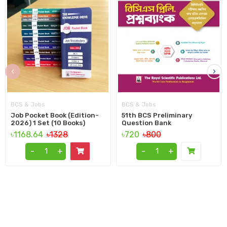
‹
›
BCS & Jobs
BCS & Jobs
Job Pocket Book (Edition-
51th BCS Preliminary
2026) 1 Set (10 Books)
Question Bank
৳1168.64
৳1328
৳720
৳800
-
+
-
+