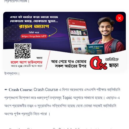
প্রিপারেশন সিরিজ।
যেখানে থাকছে -
✒ 𝐂𝐨𝐦𝐩𝐫𝐞𝐡𝐞𝐧𝐬𝐢𝐯𝐞 𝐐𝐮𝐞𝐬𝐭𝐢𝐨𝐧: বিগত বছরের প্রশ্নগুলো Analysis করে তৈরি করা
প্রতিটি অধ্যায়ের ২-৩ টি CQ যা অনুশীলনের মাধ্যমে পুরো অধ্যায়ের সকল গুরুত্বপূর্ণ
Concept তো কাভার হবেই; সাথে বিগত বছরের সকল বোর্ড প্রশ্ন সমাধান করা হয়ে যাবে।
✒ 𝐁𝐨𝐚𝐫𝐝 𝐀𝐧𝐚𝐥𝐲𝐬𝐢𝐬: বোর্ড এনালাইসিস এর মাধ্যমে কোনো একটি অধ্যায় MCQ বা CQ এর
জন্য কোন Topic টি কোন বোর্ডের জন্য কতটা গুরুত্বপূর্ণ চুলচেরা বিশ্লেষণের মাধ্যমে
উপস্থাপন।
✒ 𝐂𝐫𝐚𝐬𝐡 𝐂𝐨𝐮𝐫𝐬𝐞: Crash Course এ বিগত বছরগুলোর এসএসসি পরীক্ষার বহুনির্বাচনি
প্রশ্নগুলো বিশ্লেষণ করে গুরুত্বপূর্ণ তথ্যসমূহ Topic অনুসারে সাজানো হয়েছে। এছাড়াও এ
অংশে প্রয়োজনীয় তত্ত্ব ও সূত্রাবলিও সন্নিবেশিত হয়েছে যেনো তোমরা সহজেই বহুনির্বাচনি
অংশের পূর্ণাঙ্গ প্রস্তুতি নিতে পারো ।