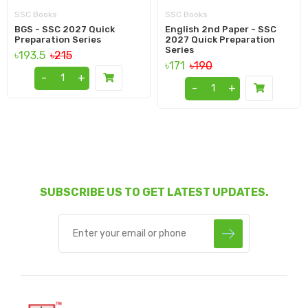
SSC Books
SSC Books
BGS - SSC 2027 Quick
English 2nd Paper - SSC
Preparation Series
2027 Quick Preparation
Series
৳193.5
৳215
৳171
৳190
-
+
-
+
SUBSCRIBE US TO GET LATEST UPDATES.