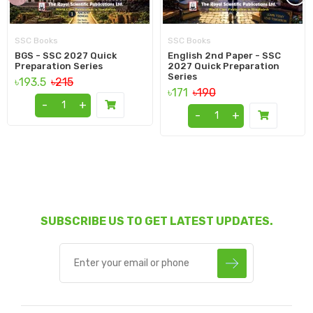
SSC Books
SSC Books
BGS - SSC 2027 Quick
English 2nd Paper - SSC
Preparation Series
2027 Quick Preparation
Series
৳193.5
৳215
৳171
৳190
-
+
-
+
SUBSCRIBE US TO GET LATEST UPDATES.