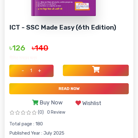
ICT - SSC Made Easy (6th Edition)
৳126
৳140
সীমিত সময়ের জন্য
-
+
READ NOW
Buy Now
Wishlist
(0)
0 Review
Total page : 180
Published Year : July 2025