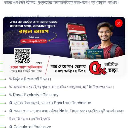
বছরের এসএসসি পরীক্ষার প্রশ্নপত্রের অধ্যায়ভিত্তিক সহজ-সরল ও ব্যাখ্যামূলক সমাধান।
তো বইগুলো কিভাবে শিক্ষার্থীদের সর্বোচ্চ প্রস্তুতি গ্রহন ও দক্ষতা অর্জনে সাহায্য করবে ?
বইগুলোতে রয়েছেঃ
--------------------
✎ এসএসসি ২০২৫ সহ বিগত ৯ বছরের সকল বোর্ডের নির্ভুল প্রশ্নোত্তর।
✎ অধ্যায় ভিত্তিক সমাধান।
✎ নির্ভুল ও বিশ্লেষণধর্মী উত্তর।
✎ ব্যাখ্যা ও পাঠ্য বইয়ের পৃষ্ঠা নম্বর সম্বলিত রেফারেন্সসহ বহুনির্বাচনী প্রশ্নোত্তর।
✎ Royal Exclusive Glossary
🧲 দুর্বোধ্য বিষয় সহজেই মনে রাখার Shortcut Technique
🧲 জেনে রাখা ভালো, মনে রাখার কৌশল, Note, বিঃদ্রঃ, ছাত্র ছাত্রীদের দৃষ্টি আকর্ষণ, মজার
বিষয়, বিশেষভাবে লক্ষণীয় ইত্যাদি
🧲 Calculator Exclusive